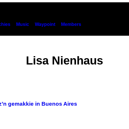
hies
Music
Waypoint
Members
Lisa Nienhaus
 z’n gemakkie in Buenos Aires