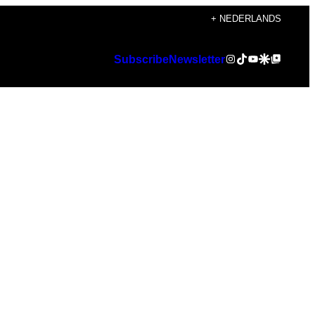
+ NEDERLANDS
Instagram
TikTok
YouTube
Google Discover
Google Top Posts
Subscribe
Newsletter