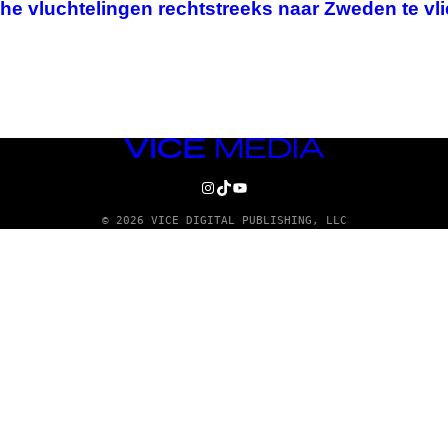
he vluchtelingen rechtstreeks naar Zweden te vl
VICE
MEDIA
INSTAGRAM
TIKTOK
YOUTUBE
© 2026 VICE DIGITAL PUBLISHING, LLC