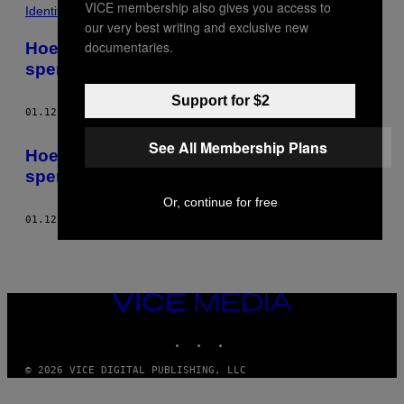
VICE membership also gives you access to
POSTS
Identiteit
our very best writing and exclusive new
BY
documentaries.
Hoe is het om allergisch te zijn voor
sperma?
THIS
Support for $2
AUTHOR
01.12.16
DOOR
LOUISE DOHERTY
See All Membership Plans
Hoe is het om allergisch te zijn voor
sperma?
Or, continue for free
01.12.16
DOOR
LOUISE DOHERTY
VICE
MEDIA
INSTAGRAM
TIKTOK
YOUTUBE
© 2026 VICE DIGITAL PUBLISHING, LLC