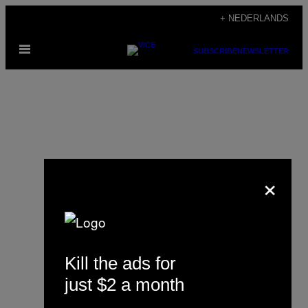
Ga
+ NEDERLANDS
naar
Open
de
SUBSCRIBE
NEWSLETTER
menu
inhoud
×
Louise Doherty
Kill the ads for
just $2 a month