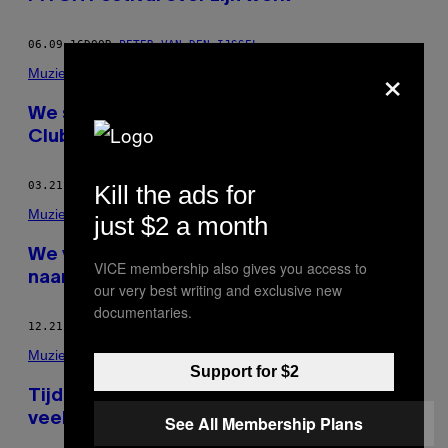
06.09.16
DOOR
PETER VAN DEN IJSSEL
×
Muziek
We spraken de interieurontwerper van
Club 11, Trouw en De School
03.21.16
DOOR
PETER VAN DEN IJSSEL
Kill the ads for
Muziek
just $2 a month
We vroegen een aantal programmeurs
VICE membership also gives you access to
naar hun werkwijze en visie
our very best writing and exclusive new
documentaries.
12.21.15
DOOR
PETER VAN DEN IJSSEL
Muziek
Support for $2
Tijdens een avondje Wasteland mag heel
veel
See All Membership Plans