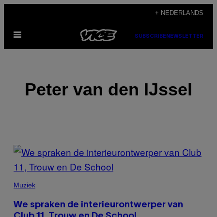
Ga
+ NEDERLANDS
naar
Open
de
SUBSCRIBE
NEWSLETTER
menu
inhoud
Peter van den IJssel
POSTS
BY
THIS
Muziek
AUTHOR
We spraken de interieurontwerper van
Club 11, Trouw en De School