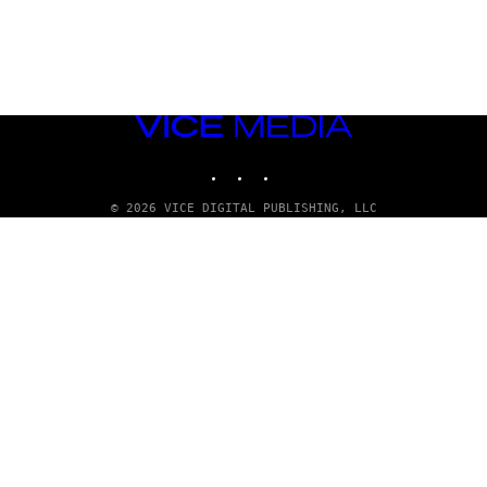
VICE
MEDIA
INSTAGRAM
TIKTOK
YOUTUBE
© 2026 VICE DIGITAL PUBLISHING, LLC