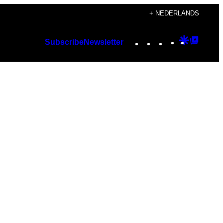
+ NEDERLANDS
Instagram
TikTok
YouTube
Google
Googl
Subscribe
Newsletter
Discover
Top
Posts