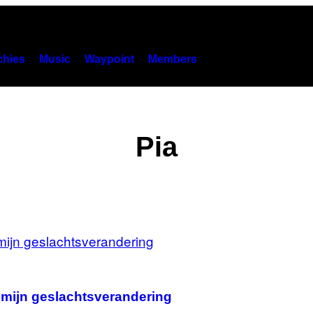
hies
Music
Waypoint
Members
Pia
a mijn geslachtsverandering