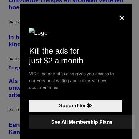
Ontvoerde meisjes en vrouwen vertellen
hoe ze misbruikt zijn door IS
×
04.17.15
DOOR
SAMUEL OAKFORD
In het magazine van IS wordt gepocht met
kindsoldaten
Kill the ads for
just $2 a month
04.03.15
DOOR
SAMUEL OAKFORD
Drugs
VICE membership also gives you access to
our very best writing and exclusive new
Als China z’n zin krijgt komen
documentaries.
ontwikkelingslanden zonder ketamine te
zitten
Support for $2
03.11.15
DOOR
SAMUEL OAKFORD
See All Membership Plans
Een nieuwe, uitgebreidere versie van Mein
Kampf leidt tot een hoop ophef