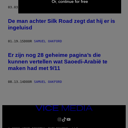
Or, continue for free
03.03.15
DOOR
SAMUEL OAKFORD
De man achter Silk Road zegt dat hij er is
ingeluisd
01.19.15
DOOR
SAMUEL OAKFORD
Er zijn nog 28 geheime pagina’s die
kunnen vertellen wat Saoedi-Arabië te
maken had met 9/11
08.13.14
DOOR
SAMUEL OAKFORD
VICE
MEDIA
INSTAGRAM
TIKTOK
YOUTUBE