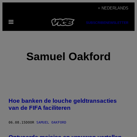
Ga
+ NEDERLANDS
naar
Open
de
SUBSCRIBE
NEWSLETTER
menu
inhoud
Samuel Oakford
POSTS
Hoe banken de louche geldtransacties
BY
van de FIFA faciliteren
THIS
06.08.15
DOOR
SAMUEL OAKFORD
AUTHOR