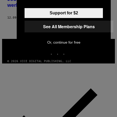
werken bij een Amazon-magazijn
Support for $2
12.09.13
DOOR
SONIA LOUNES
See All Membership Plans
VICE
Or, continue for free
MEDIA
INSTAGRAM
TIKTOK
YOUTUBE
© 2026 VICE DIGITAL PUBLISHING, LLC