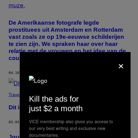
De Amerikaanse fotografe legde
prostituees uit Amsterdam en Rotterdam
vast zoals ze op 19e-eeuwse schilderijen
te zien zijn. We spraken haar over haar
relatie met de vrouwen en het idee van de
courtisane als muze.
×
04.10.14
DOOR
SONIA LOUNES
Travel
Kill the ads for
just $2 a month
Dit is de nieuwe generatie naakte Britten
VICE membership also gives you access to
03.05.14
DOOR
SONIA LOUNES
our very best writing and exclusive new
documentaries.
Jouw baan is waarschijnlijk niet zo erg als