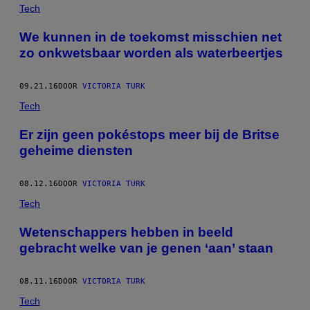
POSTS
Tech
BY
We kunnen in de toekomst misschien net
zo onkwetsbaar worden als waterbeertjes
THIS
AUTHOR
09.21.16
DOOR
VICTORIA TURK
Tech
Er zijn geen pokéstops meer bij de Britse
geheime diensten
08.12.16
DOOR
VICTORIA TURK
Tech
Wetenschappers hebben in beeld
gebracht welke van je genen ‘aan’ staan
08.11.16
DOOR
VICTORIA TURK
Tech