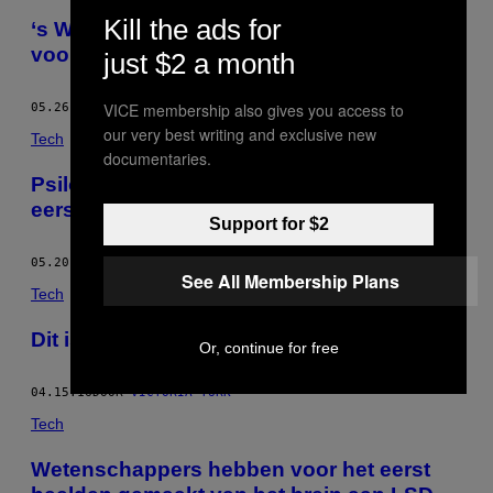
Kill the ads for
‘s Werelds eerste opblaasbare woonruimte
voor astronauten
just $2 a month
VICE membership also gives you access to
05.26.16
DOOR
VICTORIA TURK
our very best writing and exclusive new
Tech
documentaries.
Psilocybine als antidepressivum? De
eerste resultaten zijn veelbelovend
Support for $2
05.20.16
DOOR
VICTORIA TURK
See All Membership Plans
Tech
Dit is de geur van de apocalyps
Or, continue for free
04.15.16
DOOR
VICTORIA TURK
Tech
Wetenschappers hebben voor het eerst