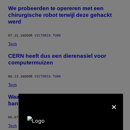
We probeerden te opereren met een
chirurgische robot terwijl deze gehackt
werd
07.15.16
DOOR
VICTORIA TURK
Tech
CERN heeft dus een dierenasiel voor
computermuizen
06.13.16
DOOR
VICTORIA TURK
Tech
Waarom zijn sportwetenschappers zo
×
bang voor menstruatie?
06.07.16
DOOR
VICTORIA TURK
Tech