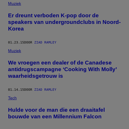
POSTS
Muziek
BY
Er dreunt verboden K-pop door de
speakers van undergroundclubs in Noord-
THIS
Korea
AUTHOR
01.23.15
DOOR
ZIAD RAMLEY
Muziek
We vroegen een dealer of de Canadese
antidrugscampagne ‘Cooking With Molly’
waarheidsgetrouw is
01.14.15
DOOR
ZIAD RAMLEY
Tech
Hulde voor de man die een draaitafel
bouwde van een Millennium Falcon