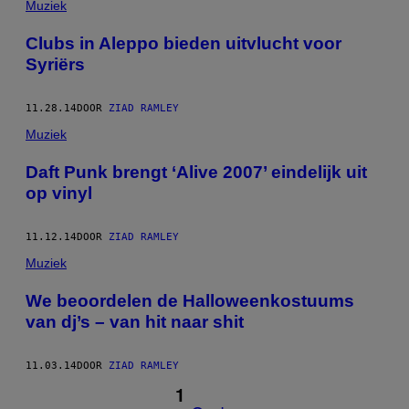
Muziek
Clubs in Aleppo bieden uitvlucht voor
Syriërs
11.28.14
DOOR
ZIAD RAMLEY
Muziek
Daft Punk brengt ‘Alive 2007’ eindelijk uit
op vinyl
11.12.14
DOOR
ZIAD RAMLEY
Muziek
We beoordelen de Halloweenkostuums
van dj’s – van hit naar shit
11.03.14
DOOR
ZIAD RAMLEY
1