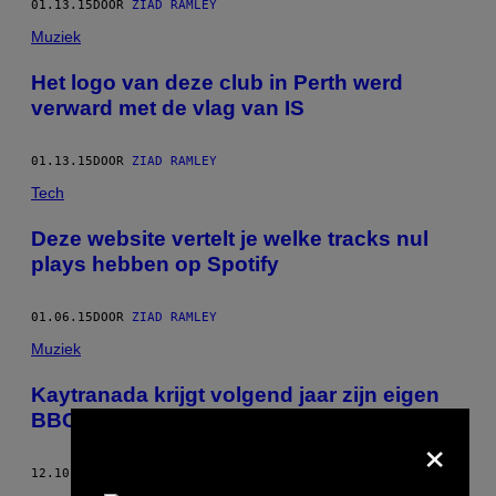
01.13.15
DOOR
ZIAD RAMLEY
Muziek
Het logo van deze club in Perth werd
verward met de vlag van IS
01.13.15
DOOR
ZIAD RAMLEY
Tech
Deze website vertelt je welke tracks nul
plays hebben op Spotify
01.06.15
DOOR
ZIAD RAMLEY
Muziek
Kaytranada krijgt volgend jaar zijn eigen
BBC Radio 1 show
×
12.10.14
DOOR
ZIAD RAMLEY