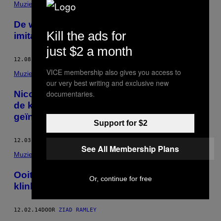
Muziek
De wondere wereld van de Steve Aoki-
Kill the ads for
imitators
just $2 a month
12.08.14
DOOR
ZIAD RAMLEY
VICE membership also gives you access to
Muziek
our very best writing and exclusive new
Nicolas Jaar en DJ Slugo maakten samen
documentaries.
de krachtige en op Ferguson
geïnspireerde track ‘Ghetto’
Support for $2
12.03.14
DOOR
ZIAD RAMLEY
See All Membership Plans
Muziek
Ooit afgevraagd hoe Mongoolse dance
Or, continue for free
klinkt? Maak kennis met Araatan
12.02.14
DOOR
ZIAD RAMLEY