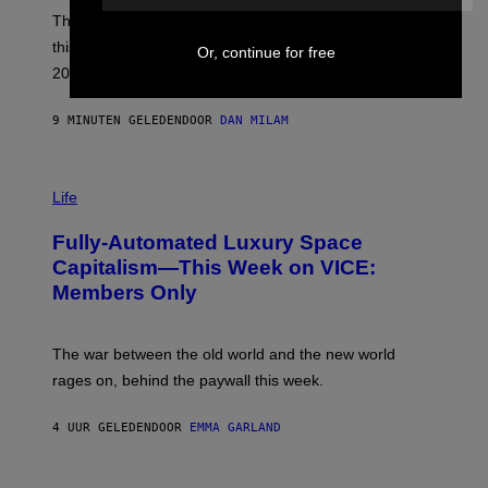
O
B
These staples in geek rock from 1996 are turning 30
B
this year, yet we still listen to them front to back in
E
Or, continue for free
R
2026.
G
/
G
9 MINUTEN GELEDEN
DOOR
DAN MILAM
E
T
T
I
Y
M
Life
I
A
M
G
A
Fully-Automated Luxury Space
E
G
:
E
Capitalism—This Week on VICE:
N
S
Members Only
I
C
K
D
The war between the old world and the new world
O
V
rages on, behind the paywall this week.
E
4 UUR GELEDEN
DOOR
EMMA GARLAND
I