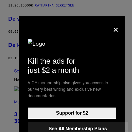
11.26.15
DOOR
CATHARINA GERRITSEN
De vogelmannen van Paramaribo
×
09.02.15
DOOR
CATHARINA GERRITSEN
De kleurrijke bussen van Paramaribo
02.19.15
DOOR
CATHARINA GERRITSEN
Kill the ads for
just $2 a month
See All
Het Laatste
VICE membership also gives you access to
our very best writing and exclusive new
documentaries.
P
H
Music
O
T
Support for $2
3 No-Skip Geek Rock Albums Turning
O
B
30 This Year
Y
See All Membership Plans
B