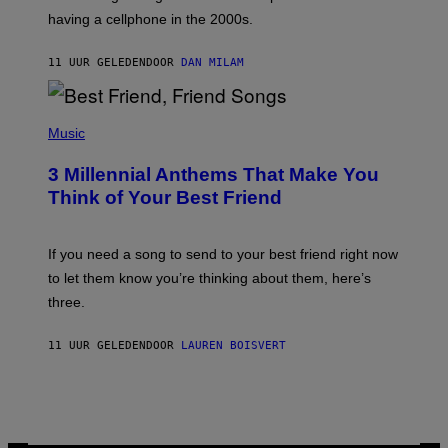
Y
having a cellphone in the 2000s.
B
O
J
11 UUR GELEDEN
DOOR
DAN MILAM
O
R
Q
U
P
E
H
Music
Z
O
/
T
G
3 Millennial Anthems That Make You
O
E
B
Think of Your Best Friend
T
Y
T
K
Y
E
I
V
If you need a song to send to your best friend right now
M
I
A
to let them know you’re thinking about them, here’s
N
G
W
three.
E
I
S
N
T
11 UUR GELEDEN
DOOR
LAUREN BOISVERT
E
R
/
G
E
T
T