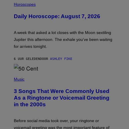
L
Horoscopes
L
U
Daily Horoscope: August 7, 2026
S
T
R
A
A week that asked a lot closes with the Moon sextiling
T
I
Jupiter this afternoon. The exhale you’ve been waiting
O
for arrives tonight.
N
B
Y
6 UUR GELEDEN
DOOR
ASHLEY FIKE
R
E
E
S
P
A
H
Music
.
O
T
3 Songs That Were Commonly Used
O
B
As a Ringtone or Voicemail Greeting
Y
in the 2000s
G
R
E
G
Before social media took over, your ringtone or
O
R
voicemail greeting was the most important feature of