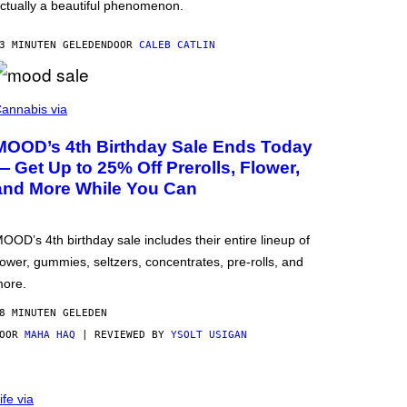
ctually a beautiful phenomenon.
3 MINUTEN GELEDEN
DOOR
CALEB CATLIN
annabis via
MOOD’s 4th Birthday Sale Ends Today
— Get Up to 25% Off Prerolls, Flower,
and More While You Can
OOD’s 4th birthday sale includes their entire lineup of
lower, gummies, seltzers, concentrates, pre-rolls, and
ore.
8 MINUTEN GELEDEN
DOOR
MAHA HAQ
| REVIEWED BY
YSOLT USIGAN
ife via