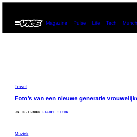
Ga
naar
Open
Magazine
Pulse
Life
Tech
Munch
de
menu
inhoud
Travel
Foto’s van een nieuwe generatie vrouwelijk
08.16.16
DOOR
RACHEL STERN
Muziek