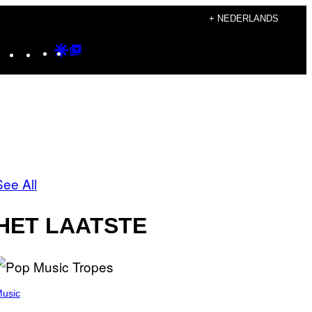
+ NEDERLANDS
Instagram
TikTok
YouTube
Google
Google
Discover
Top
Posts
See All
HET LAATSTE
usic