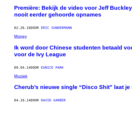
Première: Bekijk de video voor Jeff Buckley
nooit eerder gehoorde opnames
02.26.16
DOOR
ERIC SUNDERMANN
Money
Ik word door Chinese studenten betaald voo
voor de Ivy League
09.04.14
DOOR
EUNICE PARK
Muziek
Cherub’s nieuwe single “Disco Shit” laat j
04.10.14
DOOR
DAVID GARBER