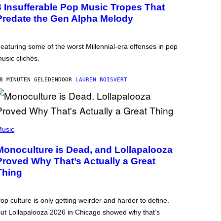
3 Insufferable Pop Music Tropes That
Predate the Gen Alpha Melody
eaturing some of the worst Millennial-era offenses in pop
usic clichés.
8 MINUTEN GELEDEN
DOOR
LAUREN BOISVERT
usic
Monoculture is Dead, and Lollapalooza
Proved Why That’s Actually a Great
Thing
op culture is only getting weirder and harder to define.
ut Lollapalooza 2026 in Chicago showed why that’s