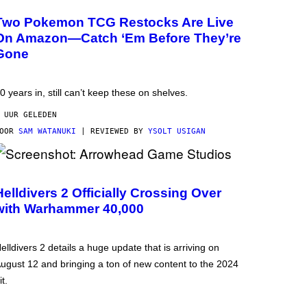
Two Pokemon TCG Restocks Are Live
On Amazon—Catch ‘Em Before They’re
Gone
0 years in, still can’t keep these on shelves.
 UUR GELEDEN
DOOR
SAM WATANUKI
| REVIEWED BY
YSOLT USIGAN
Helldivers 2 Officially Crossing Over
with Warhammer 40,000
elldivers 2 details a huge update that is arriving on
ugust 12 and bringing a ton of new content to the 2024
it.