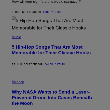
I
How will your sign fare this week, stargazer?
O
N
B
8 UUR GELEDEN
DOOR
ASHLEY FIKE
Y
R
E
E
S
(
A
P
Music
H
O
5 Hip-Hop Songs That Are Most
T
O
Memorable for Their Classic Hooks
B
Y
S
15 UUR GELEDEN
DOOR
CALEB CATLIN
T
E
V
E
P
G
H
Science
R
O
A
T
Why NASA Wants to Send a Laser-
N
O
I
:
Powered Drone Into Caves Beneath
T
N
the Moon
Z
A
/
S
W