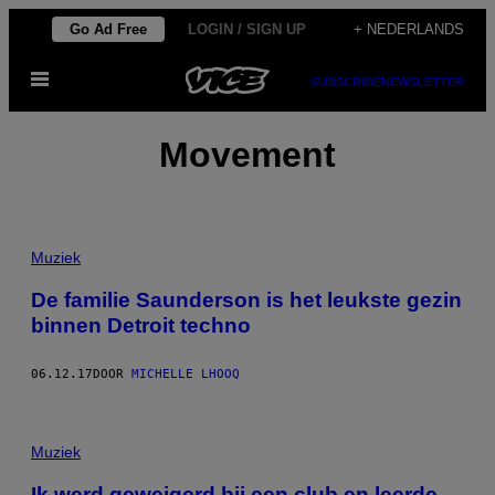
Ga
Go Ad Free
LOGIN / SIGN UP
+ NEDERLANDS
naar
Open
de
SUBSCRIBE
NEWSLETTER
menu
inhoud
Movement
Muziek
De familie Saunderson is het leukste gezin
binnen Detroit techno
06.12.17
DOOR
MICHELLE LHOOQ
Muziek
Ik werd geweigerd bij een club en leerde