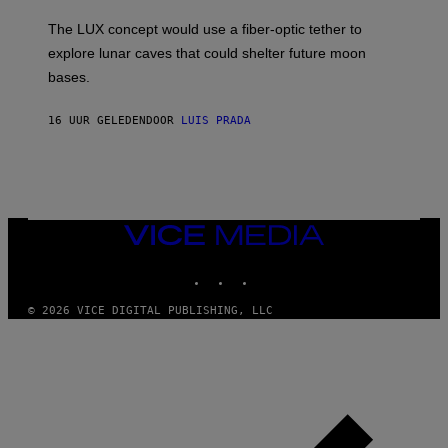
A
I
;
The LUX concept would use a fiber-optic tether to
R
D
E
R
explore lunar caves that could shelter future moon
I
P
M
bases.
I
A
X
G
E
E
16 UUR GELEDEN
DOOR
LUIS PRADA
L
)
/
G
E
T
T
Y
I
VICE
M
MEDIA
A
INSTAGRAM
TIKTOK
YOUTUBE
G
E
S
© 2026 VICE DIGITAL PUBLISHING, LLC