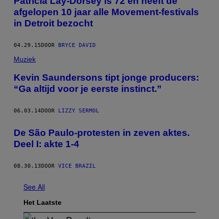
Patricia Lay-Dorsey is 72 en heeft de
afgelopen 10 jaar alle Movement-festivals
in Detroit bezocht
04.29.15
DOOR
BRYCE DAVID
Muziek
Kevin Saundersons tipt jonge producers:
“Ga altijd voor je eerste instinct.”
06.03.14
DOOR
LIZZY SERMOL
De São Paulo-protesten in zeven aktes.
Deel I: akte 1-4
08.30.13
DOOR
VICE BRAZIL
See All
Het Laatste