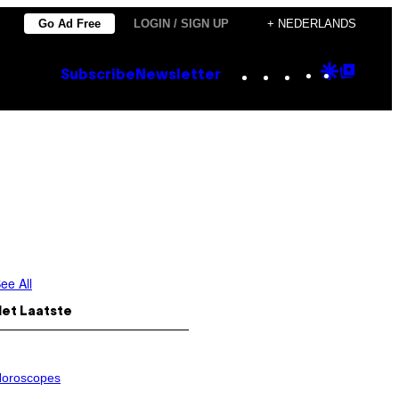
Go Ad Free
LOGIN / SIGN UP
+ NEDERLANDS
Instagram
TikTok
YouTube
Google
Goog
Subscribe
Newsletter
Discove
Top
Posts
ee All
Het Laatste
oroscopes