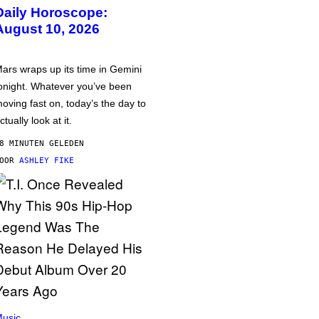
Daily Horoscope:
August 10, 2026
ars wraps up its time in Gemini
onight. Whatever you’ve been
oving fast on, today’s the day to
ctually look at it.
8 MINUTEN GELEDEN
DOOR
ASHLEY FIKE
usic