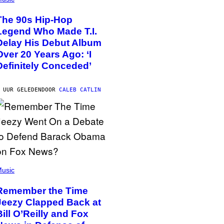
The 90s Hip-Hop
Legend Who Made T.I.
Delay His Debut Album
Over 20 Years Ago: ‘I
Definitely Conceded’
 UUR GELEDEN
DOOR
CALEB CATLIN
usic
Remember the Time
Jeezy Clapped Back at
Bill O’Reilly and Fox