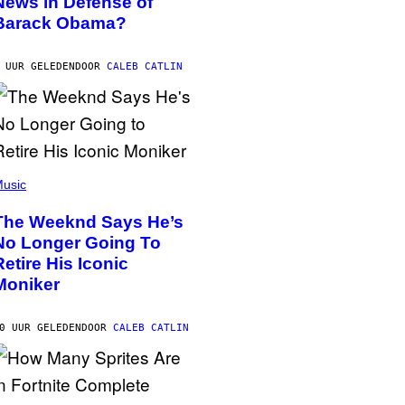
News in Defense of
Barack Obama?
 UUR GELEDEN
DOOR
CALEB CATLIN
usic
The Weeknd Says He’s
No Longer Going To
Retire His Iconic
Moniker
0 UUR GELEDEN
DOOR
CALEB CATLIN