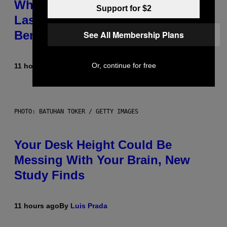
Why NASA Wants to Send a
Support for $2
Laser-Powered Drone Into Caves
Beneath the Moon
See All Membership Plans
Or, continue for free
11 hours ago
By
Luis Prada
PHOTO: BATUHAN TOKER / GETTY IMAGES
Your Desk Height Could Be
Messing With Your Brain, New
Study Finds
11 hours ago
By
Luis Prada