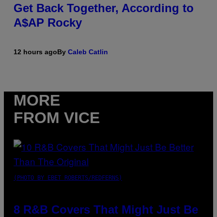
Get Back Together, According to
A$AP Rocky
12 hours ago
By
Caleb Catlin
MORE
FROM VICE
(PHOTO BY EBET ROBERTS/REDFERNS)
8 R&B Covers That Might Just Be