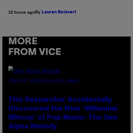
By
12 hours ago
Lauren Boisvert
MORE
FROM VICE
(PHOTO BY TAYLOR HILL/GETTY IMAGES)
This Researcher Accidentally
Discovered the New ‘Millennial
Whoop’ of Pop Music: The Gen
Alpha Melody