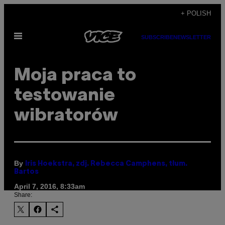
Skip
+ POLISH
to
Open
content
SUBSCRIBE
NEWSLETTER
Menu
Moja praca to
testowanie
wibratorów
By
Iris Hoekstra, zdj. Rebecca Camphens, tłum.
Bartos
April 7, 2016, 8:33am
Share: