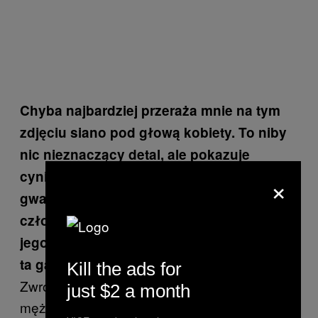
Chyba najbardziej przeraża mnie na tym
zdjęciu siano pod głową kobiety. To niby
nic nieznaczący detal, ale pokazuje
cynizm nazistów – chcieli „uwygodnić” jej
×
gwałt i zabójstwo! Odarli ją z
człowieczeństwa, zostawiając jedynie
jego skrawek, który symbolizuje właśnie
ta garść siana.
Kill the ads for
Zwróć jeszcze uwagę na martwego
just $2 a month
mężczyznę leżącego pod drzewem. Starał