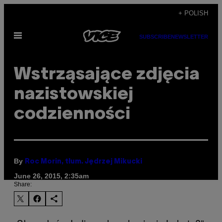
Skip
+ POLISH
to
Open
content
SUBSCRIBE
NEWSLETTER
Menu
Wstrząsające zdjęcia
nazistowskiej
codzienności
By
Roc Morin, tłum. Jędrzej Mikucki
June 26, 2015, 2:35am
Share: