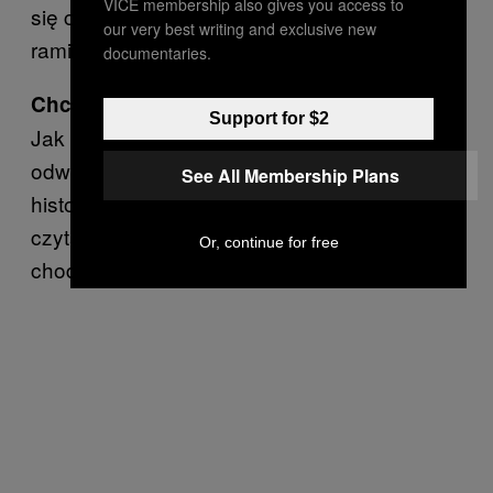
VICE membership also gives you access to
się chronić drugą osobę, obejmując ją
our very best writing and exclusive new
ramieniem.
documentaries.
Chciał obronić ją przed kulami.
Support for $2
Jak zatem widzisz, pomimo braku opisu na
odwrocie można samodzielnie dojść do
See All Membership Plans
historii kryjącej się za zdjęciem. Nie musimy
czytać zbyt wiele, żeby zrozumieć, o co
Or, continue for free
chodzi.