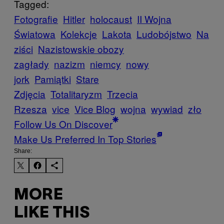
Tagged:
Fotografie
Hitler
holocaust
II Wojna
Światowa
Kolekcje
Lakota
Ludobójstwo
Na
ziści
Nazistowskie obozy
zagłady
nazizm
niemcy
nowy
jork
Pamiątki
Stare
Zdjęcia
Totalitaryzm
Trzecia
Rzesza
vice
Vice Blog
wojna
wywiad
zło
Follow Us On Discover
Make Us Preferred In Top Stories
Share:
MORE
LIKE THIS