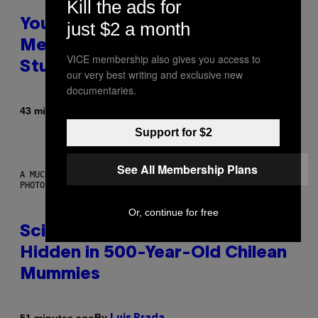
Kill the ads for
Your Desk Height Could Be
just $2 a month
Messing With Your Brain, New
VICE membership also gives you access to
Study Finds
our very best writing and exclusive new
documentaries.
By
43 minutes ago
Luis Prada
Support for $2
See All Membership Plans
A MUCH, MUCH OLDER CHILEAN MUMMY THAN THOSE IN QUESTION.
PHOTO: MARTIN BERNETTI/AFP VIA GETTY IMAGES
Or, continue for free
Scientists Found Smallpox DNA
Hidden in 500-Year-Old Chilean
Mummies
By
51 minutes ago