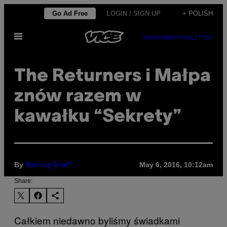
Skip
Go Ad Free
LOGIN / SIGN UP
+ POLISH
to
Open
content
SUBSCRIBE
NEWSLETTER
Menu
The Returners i Małpa
znów razem w
kawałku “Sekrety”
By
May 6, 2016, 10:12am
Noisey Staff
Share:
Całkiem niedawno byliśmy świadkami