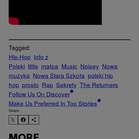
Tagged:
Hip-Hop
Info z
Polski
little
małpa
Music
Noisey
Nowa
muzyka
Nowa Stara Szkoła
polski hip
hop
prosto
Rap
Sekrety
The Returners
Follow Us On Discover
Make Us Preferred In Top Stories
Share:
MORE