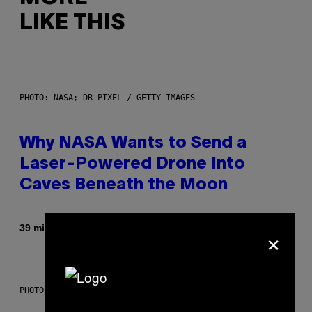
LIKE THIS
PHOTO: NASA; DR PIXEL / GETTY IMAGES
Why NASA Wants to Send a
Laser-Powered Drone Into
Caves Beneath the Moon
×
By
39 minutes ago
Luis Prada
PHOTO: BATUHAN TOKER / GETTY IMAGES