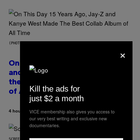
(PHOTO BY DANIEL BOCZARSKI/GETTY IMAGES FOR VEVO)
×
On This Day 15 Years Ago, Jay-Z
and Kanye West Dropped One of
the Best Collaborative Albums
Kill the ads for
of All Time
just $2 a month
By
4 hours ago
VICE membership also gives you access to
Caleb Catlin
our very best writing and exclusive new
documentaries.
SCREENSHOT: NETEASE