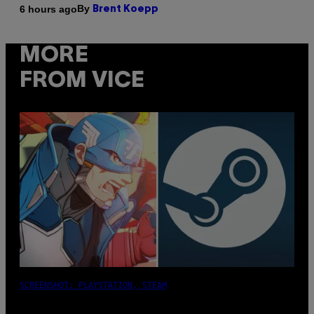
By
6 hours ago
Brent Koepp
MORE
FROM VICE
SCREENSHOT: PLAYSTATION, STEAM