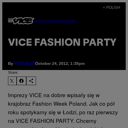
Skip
+ POLISH
to
Open
Subscribe
Newsletter
content
Menu
VICE FASHION PARTY
By
October 24, 2012, 1:35pm
VICE Staff
Share:
Imprezy VICE na dobre wpisały się w
krajobraz Fashion Week Poland. Jak co pół
roku spotykamy się w Łodzi, po raz pierwszy
na VICE FASHION PARTY. Chcemy