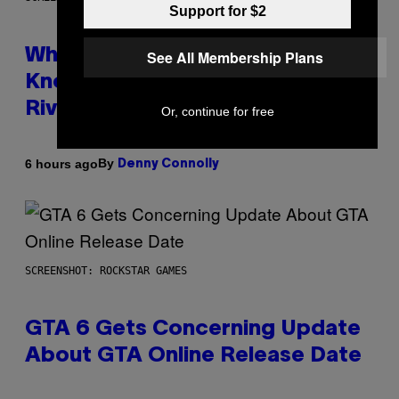
Support for $2
Who Is The Hood? Everything To
See All Membership Plans
Know About The Newest Marvel
Rivals Character
Or, continue for free
By
6 hours ago
Denny Connolly
SCREENSHOT: ROCKSTAR GAMES
GTA 6 Gets Concerning Update
About GTA Online Release Date