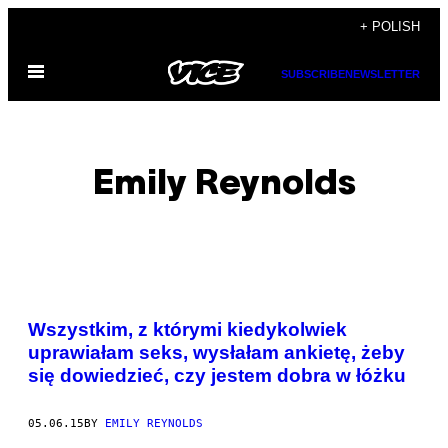
Skip
+ POLISH
to
Open
content
SUBSCRIBE
NEWSLETTER
Menu
Emily Reynolds
POSTS
Wszystkim, z którymi kiedykolwiek
BY
uprawiałam seks, wysłałam ankietę, żeby
się dowiedzieć, czy jestem dobra w łóżku
THIS
AUTHOR
05.06.15
BY
EMILY REYNOLDS