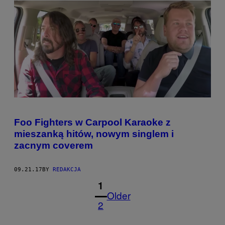
Foo Fighters w Carpool Karaoke z
mieszanką hitów, nowym singlem i
zacnym coverem
09.21.17
BY
REDAKCJA
1
Older
2