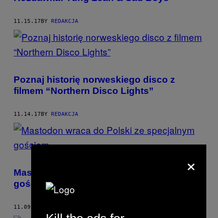
11.15.17
BY
REDAKCJA
Poznaj historię norweskiego disco z
filmem “Northern Disco Lights”
11.14.17
BY
REDAKCJA
×
Mastodon wraca do Polski ze specjalnym
gościem
11.09.17
BY
REDAKCJA