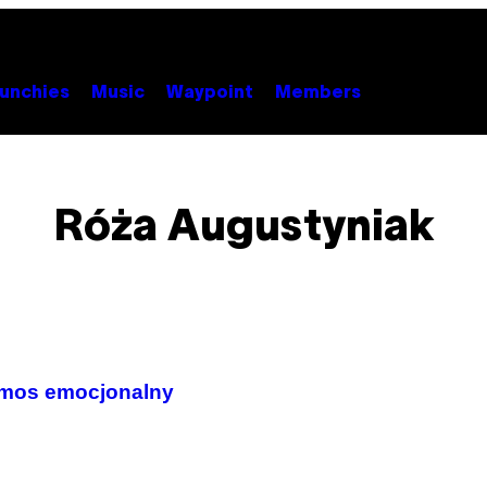
unchies
Music
Waypoint
Members
Róża Augustyniak
osmos emocjonalny