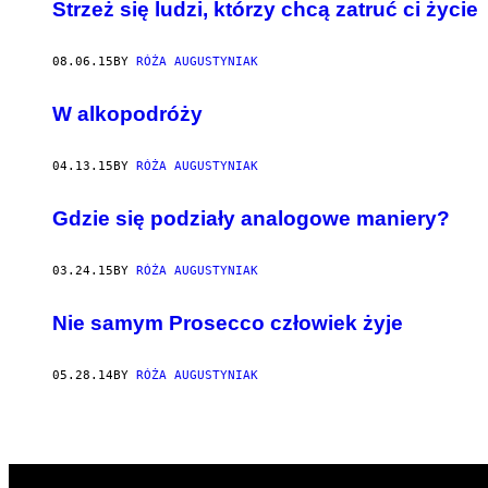
AUTHOR
​Strzeż się ludzi, którzy chcą zatruć ci życie
08.06.15
BY
RÓŻA AUGUSTYNIAK
​W alkopodróży
04.13.15
BY
RÓŻA AUGUSTYNIAK
Gdzie się podziały analogowe maniery?
03.24.15
BY
RÓŻA AUGUSTYNIAK
Nie samym Prosecco człowiek żyje
05.28.14
BY
RÓŻA AUGUSTYNIAK