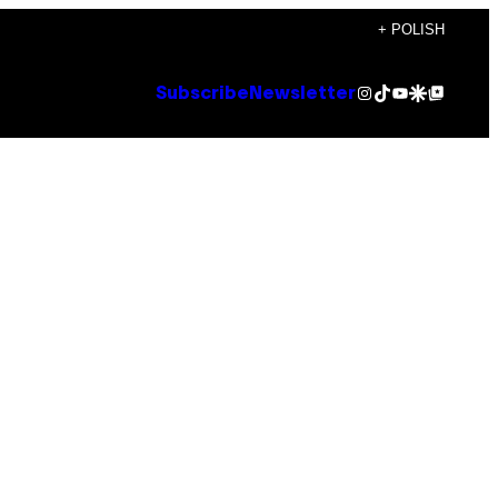
+ POLISH
Instagram
TikTok
YouTube
Google Discover
Google Top Posts
Subscribe
Newsletter