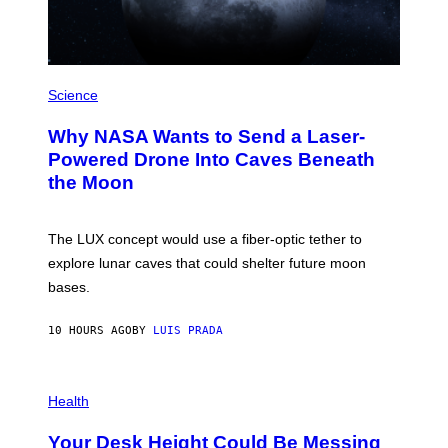
Z
/
W
I
R
P
E
H
Science
I
O
M
T
A
Why NASA Wants to Send a Laser-
O
G
:
E
Powered Drone Into Caves Beneath
N
)
the Moon
A
S
A
;
The LUX concept would use a fiber-optic tether to
D
R
explore lunar caves that could shelter future moon
P
bases.
I
X
E
10 HOURS AGO
BY
LUIS PRADA
L
/
G
E
P
T
H
Health
T
O
Y
T
I
Your Desk Height Could Be Messing
O