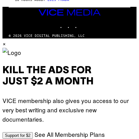
I
L
E
VICE
A
MEDIA
N
INSTAGRAM
TIKTOK
YOUTUBE
M
U
M
© 2026 VICE DIGITAL PUBLISHING, LLC
M
×
Y
T
H
A
N
T
KILL THE ADS FOR
H
O
JUST $2 A MONTH
S
E
I
N
Q
VICE membership also gives you access to our
U
E
very best writing and exclusive new
S
T
documentaries.
I
O
N
See All Membership Plans
Support for $2
.