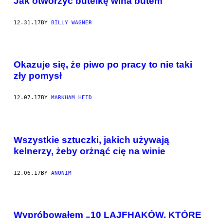
Jak otworzyć butelkę wina butem
12.31.17
BY
BILLY WAGNER
Okazuje się, że piwo po pracy to nie taki
zły pomysł
12.07.17
BY
MARKHAM HEID
Wszystkie sztuczki, jakich używają
kelnerzy, żeby orżnąć cię na winie
12.06.17
BY
ANONIM
Wypróbowałem „10 LAJFHAKÓW, KTÓRE