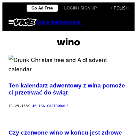
Skip
Go Ad Free
LOGIN / SIGN UP
+ POLISH
to
Open
Subscribe
Newsletter
content
Menu
wino
Ten kalendarz adwentowy z wina pomoże
ci przetrwać do świąt
11.29.18
BY
JELISA CASTRODALE
Czy czerwone wino w końcu jest zdrowe