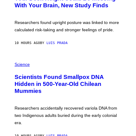
M
:
With Your Brain, New Study Finds
A
B
G
A
E
T
S
U
Researchers found upright posture was linked to more
H
calculated risk-taking and stronger feelings of pride.
A
N
T
10 HOURS AGO
BY
LUIS PRADA
O
K
E
R
A
/
M
Science
G
U
E
C
Scientists Found Smallpox DNA
T
H
T
,
Hidden in 500-Year-Old Chilean
Y
M
I
Mummies
U
M
C
A
H
G
O
Researchers accidentally recovered variola DNA from
E
L
S
D
two Indigenous adults buried during the early colonial
E
era.
R
C
H
10 HOURS AGO
BY
LUIS PRADA