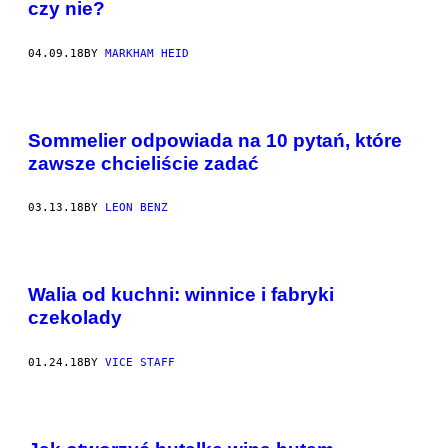
czy nie?
04.09.18
BY
MARKHAM HEID
Sommelier odpowiada na 10 pytań, które
zawsze chcieliście zadać
03.13.18
BY
LEON BENZ
Walia od kuchni: winnice i fabryki
czekolady
01.24.18
BY
VICE STAFF