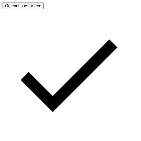
P
Or, continue for free
H
O
T
O
:
M
A
R
T
I
N
B
E
R
N
E
T
T
I
/
A
F
P
V
I
A
G
E
T