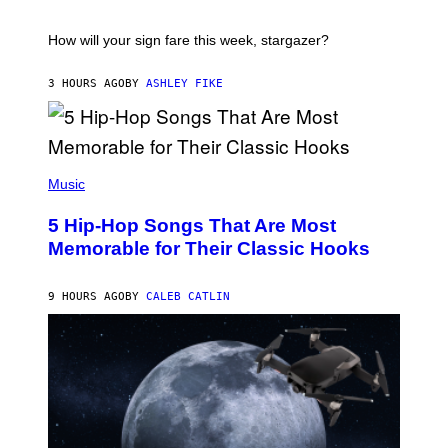
A
T
I
How will your sign fare this week, stargazer?
O
N
B
3 HOURS AGO
BY
ASHLEY FIKE
Y
R
E
E
S
(
A
P
Music
H
O
5 Hip-Hop Songs That Are Most
T
O
Memorable for Their Classic Hooks
B
Y
S
9 HOURS AGO
BY
CALEB CATLIN
T
E
V
E
G
R
A
N
I
T