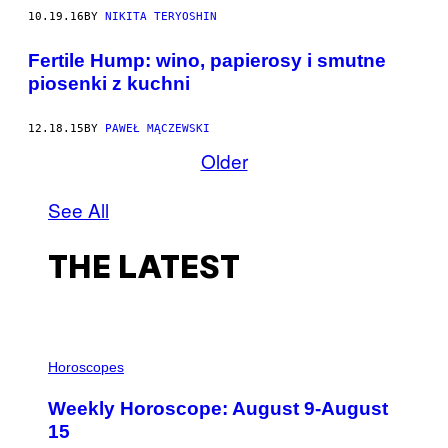
10.19.16
BY
NIKITA TERYOSHIN
​Fertile Hump: wino, papierosy i smutne
piosenki z kuchni
12.18.15
BY
PAWEŁ MĄCZEWSKI
Older
See All
THE LATEST
I
L
Horoscopes
L
U
Weekly Horoscope: August 9-August
S
T
15
R