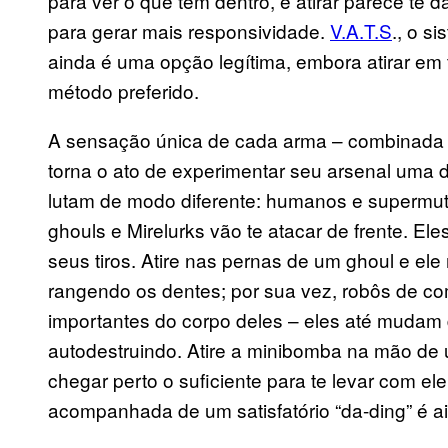
para ver o que tem dentro, e atirar parece te 
para gerar mais responsividade.
V.A.T.S
., o s
ainda é uma opção legítima, embora atirar em 
método preferido.
A sensação única de cada arma – combinada 
torna o ato de experimentar seu arsenal uma d
lutam de modo diferente: humanos e supermut
ghouls e Mirelurks vão te atacar de frente. E
seus tiros. Atire nas pernas de um ghoul e ele 
rangendo os dentes; por sua vez, robôs de com
importantes do corpo deles – eles até mudam 
autodestruindo. Atire a minibomba na mão de u
chegar perto o suficiente para te levar com el
acompanhada de um satisfatório “da-ding” é ai