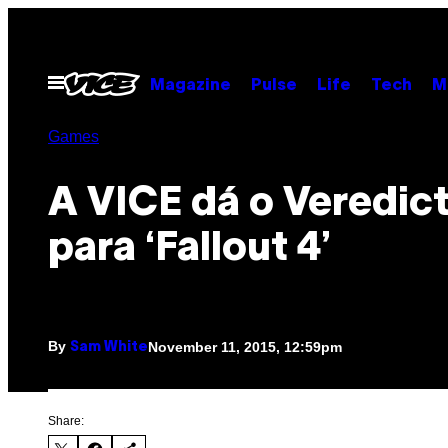
Skip
to
content
Open
Magazine
Pulse
Life
Tech
M
Menu
Games
A VICE dá o Veredic
para ‘Fallout 4’
By
November 11, 2015, 12:59pm
Sam White
Share: