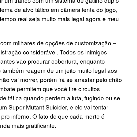
dar um tranco com um sistema de gatilho duplo
istema de alvo tático em câmera lenta do jogo,
tempo real seja muito mais legal agora e meu
com milhares de opções de customização –
istração considerável. Todos os inimigos
antes vão procurar cobertura, enquanto
les também reagem de um jeito muito legal aos
não vai morrer, porém irá se arrastar pelo chão
bate permitem que você tire circuitos
de tática quando perdem a luta, fugindo ou se
m Super Mutant Suicider, e ele vai tentar
e pro inferno. O fato de que cada morte é
nda mais gratificante.