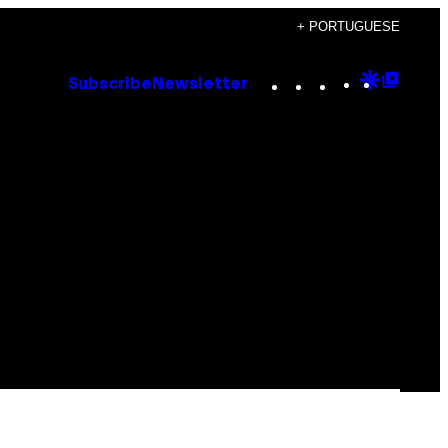
+ PORTUGUESE
Instagram
TikTok
YouTube
Google
Goog
Subscribe
Newsletter
Discove
Top
Posts