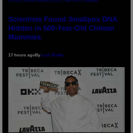
Scientists Found Smallpox DNA
Hidden in 500-Year-Old Chilean
Mummies
17 hours ago
By
Luis Prada