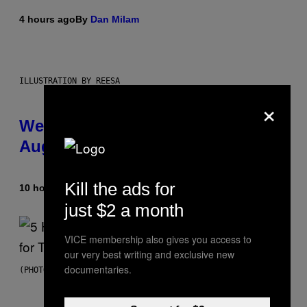
4 hours ago
By
Dan Milam
ILLUSTRATION BY REESA
×
Weekly Horoscope: August 9-
August 15
Kill the ads for
10 hours ago
By
Ashley Fike
just $2 a month
VICE membership also gives you access to
our very best writing and exclusive new
documentaries.
(PHOTO BY STEVE GRANITZ/WIREIMAGE)