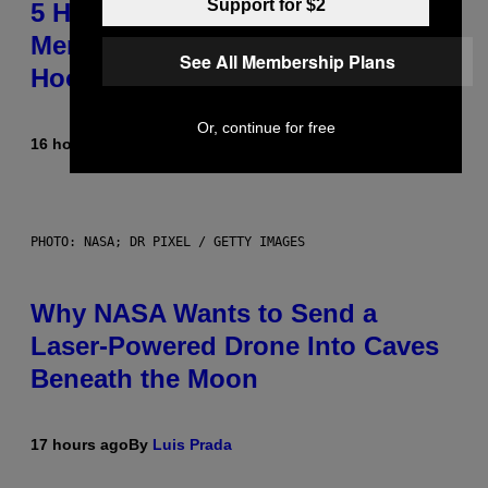
Support for $2
5 Hip-Hop Songs That Are Most
Memorable for Their Classic
See All Membership Plans
Hooks
Or, continue for free
16 hours ago
By
Caleb Catlin
PHOTO: NASA; DR PIXEL / GETTY IMAGES
Why NASA Wants to Send a
Laser-Powered Drone Into Caves
Beneath the Moon
17 hours ago
By
Luis Prada