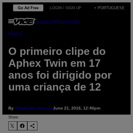
Skip
Go Ad Free
LOGIN / SIGN UP
+ PORTUGUESE
to
Open
Subscribe
Newsletter
content
Menu
Música
O primeiro clipe do
Aphex Twin em 17
anos foi dirigido por
uma criança de 12
By
Alexander Iadarola
June 21, 2016, 12:40pm
Share: