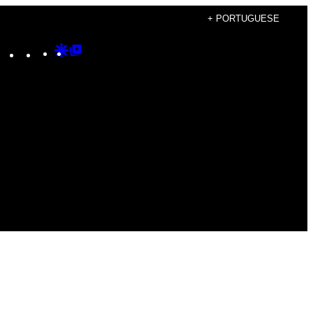
+ PORTUGUESE
Instagram
TikTok
YouTube
Google
Google
Discover
Top
Posts