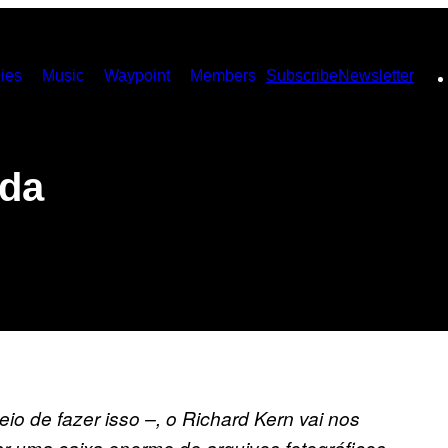
ies
Music
Waypoint
Members
Subscribe
Newsletter
 da
io de fazer isso –, o Richard Kern vai nos