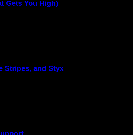
at Gets You High)
 Stripes, and Styx
Support