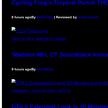
Cycling Frog’s Tropical Punch THC 
8 hours ago
By
Maha Haq
| Reviewed by
Ysolt Usigan
PHOTO BY NICK LAHAM/GETTY IMAGES
‘Madden NFL 27’ Soundtrack Includ
9 hours ago
By
Dan Milam
SCREENSHOT: ROCKSTAR GAMES, NETFLIX
GTA 6 Extended Look is 20 Minute