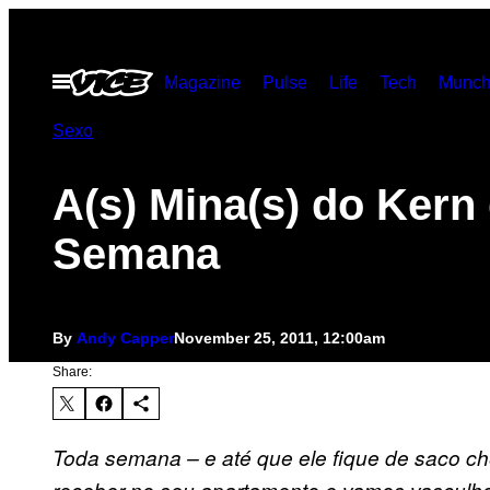
Skip
to
Open
Magazine
Pulse
Life
Tech
Munch
content
Menu
Sexo
A(s) Mina(s) do Kern
Semana
By
Andy Capper
November 25, 2011, 12:00am
Share:
Toda semana – e até que ele fique de saco che