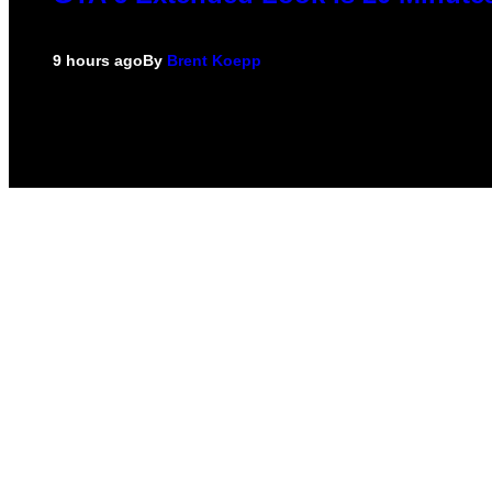
9 hours ago
By
Brent Koepp