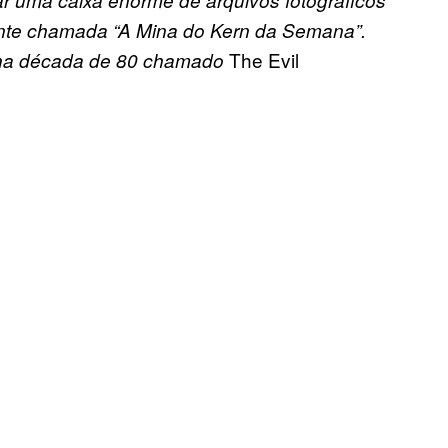
r uma caixa enorme de arquivos fotográficos
ente chamada “A Mina do Kern da Semana”.
The Evil
z na década de 80 chamado