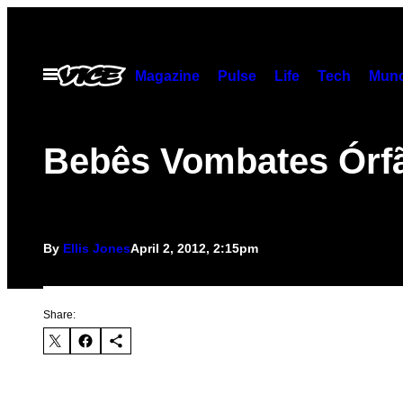
Skip
to
content
Open
Magazine
Pulse
Life
Tech
Munc
Menu
Bebês Vombates Órf
By
Ellis Jones
April 2, 2012, 2:15pm
Share: