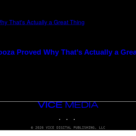
ooza Proved Why That’s Actually a Gre
VICE
MEDIA
INSTAGRAM
TIKTOK
YOUTUBE
© 2026 VICE DIGITAL PUBLISHING, LLC