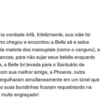
 vombate órfã. Infelizmente, sua mãe foi
rro chegou e encontrou a Belle sã e salva
da maioria dos marsupiais (como o canguru), a
 ancas, para não sujar seus bebês enquanto
 a Belle foi levada para o Santuário de
á com sua melhor amiga, a Phoenix, outra
 mergulharam simultaneamente em um túnel que
ão suas bundinhas ficaram requebrando na
i muito engraçado!