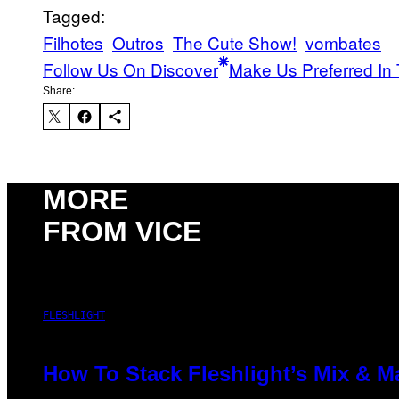
Tagged:
Filhotes
Outros
The Cute Show!
vombates
Follow Us On Discover
Make Us Preferred In 
Share:
MORE
FROM VICE
FLESHLIGHT
How To Stack Fleshlight’s Mix & 