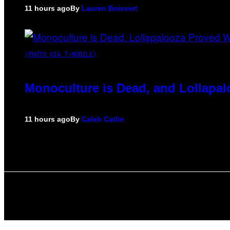
11 hours ago
By
Lauren Boisvert
(PHOTO VIA T-MOBILE)
Monoculture is Dead, and Lollapal
11 hours ago
By
Caleb Catlin