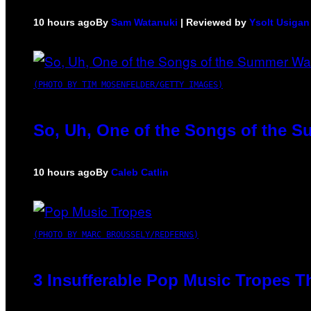
10 hours ago
By
Sam Watanuki
| Reviewed by
Ysolt Usigan
(PHOTO BY TIM MOSENFELDER/GETTY IMAGES)
So, Uh, One of the Songs of the S
10 hours ago
By
Caleb Catlin
(PHOTO BY MARC BROUSSELY/REDFERNS)
3 Insufferable Pop Music Tropes T