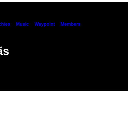
hies
Music
Waypoint
Members
ãs