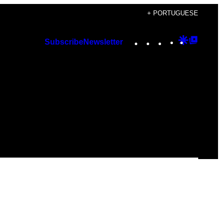
+ PORTUGUESE
Instagram
TikTok
YouTube
Google
Googl
Subscribe
Newsletter
Discover
Top
Posts