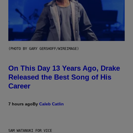
(PHOTO BY GARY GERSHOFF/WIREIMAGE)
On This Day 13 Years Ago, Drake
Released the Best Song of His
Career
7 hours ago
By
Caleb Catlin
SAM WATANUKI FOR VICE