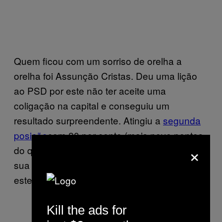
Quem ficou com um sorriso de orelha a
orelha foi Assunção Cristas. Deu uma lição
ao PSD por este não ter aceite uma
coligação na capital e conseguiu um
resultado surpreendente. Atingiu a
segunda
posição
com 20 por cento (mais nove pontos
×
do que os sociais-democratas) e legitimou a
sua liderança no CDS-PP. E o que fazer com
este resultado no futuro?
Kill the ads for