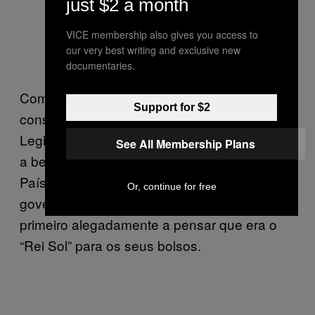
just $2 a month
VICE membership also gives you access to
our very best writing and exclusive new
documentaries.
Como a maioria absoluta é muitíssimo má
Support for $2
conselheira, daqui a dois anos, nas
Legislativas, espero que ninguém a obtenha,
See All Membership Plans
a bem da sanidade mental e financeira do
País. Basta ver o nocivo que foi nos
Or, continue for free
governos de Sócrates e Cavaco, com o
primeiro alegadamente a pensar que era o
“Rei Sol” para os seus bolsos.