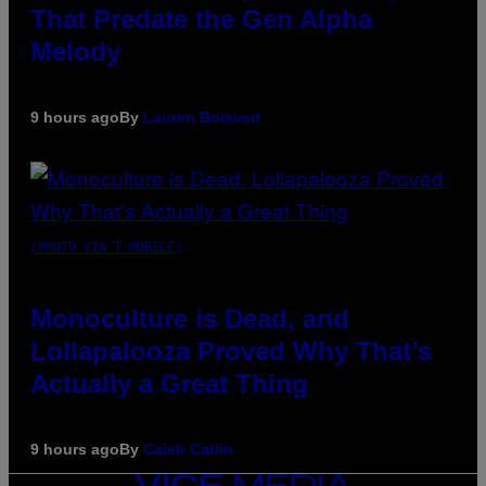
That Predate the Gen Alpha
Melody
9 hours ago
By
Lauren Boisvert
(PHOTO VIA T-MOBILE)
Monoculture is Dead, and
Lollapalooza Proved Why That’s
Actually a Great Thing
9 hours ago
By
Caleb Catlin
VICE