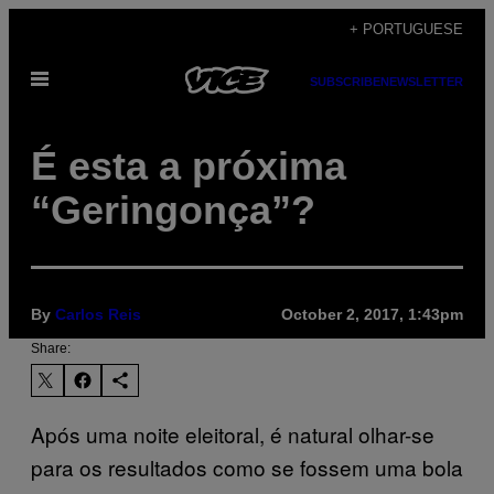
Skip
+ PORTUGUESE
to
Open
content
SUBSCRIBE
NEWSLETTER
Menu
É esta a próxima
“Geringonça”?
By
Carlos Reis
October 2, 2017, 1:43pm
Share:
Após uma noite eleitoral, é natural olhar-se
para os resultados como se fossem uma bola