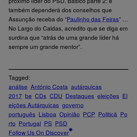
próximo líder do PSD. Básico parte 2: e
também dependerá dos conselhos que
Assunção receba do “
Paulinho das Feiras
” …
No Largo do Caldas, acredito que se diga em
surdina que “atrás de uma grande líder há
sempre um grande mentor”.
Tagged:
análise
António Costa
autárquicas
2017
be
CDs
CDU
Destaques
eleições
El
eições Autárquicas
governo
português
Lisboa
Opinião
PCP
Politică
Po
rto
Portugal
PS
PSD
Follow Us On Discover