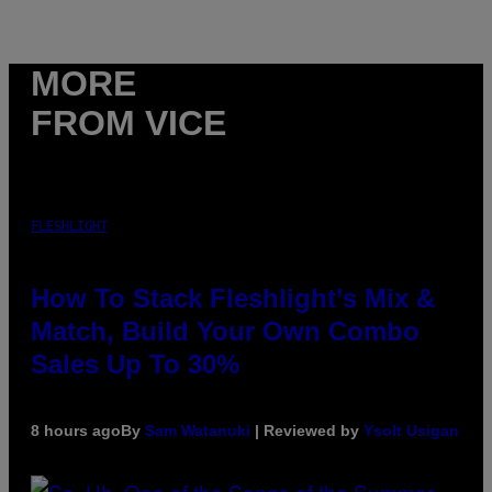
MORE
FROM VICE
FLESHLIGHT
How To Stack Fleshlight’s Mix &
Match, Build Your Own Combo
Sales Up To 30%
8 hours ago
By
Sam Watanuki
| Reviewed by
Ysolt Usigan