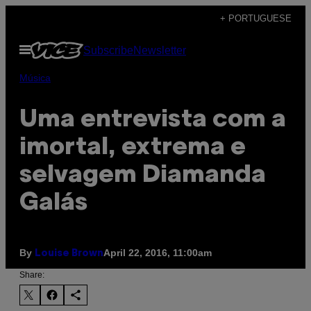
Skip
+ PORTUGUESE
to
Open
Subscribe
Newsletter
content
Menu
Música
Uma entrevista com a
imortal, extrema e
selvagem Diamanda
Galás
By
April 22, 2016, 11:00am
Louise Brown
Share: