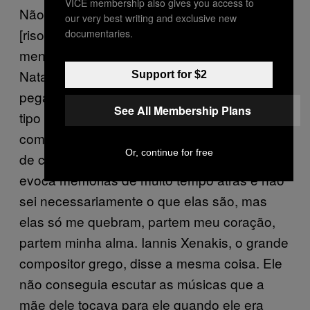
VICE membership also gives you access to
Não sei, acho que o que eu faço entretém
our very best writing and exclusive new
[risos]. Me sinto muito mal, física e
documentaries.
mentalmente, quando ouço músicas de
Natal. Fico muito irritada, me dá vontade de
Support for $2
pegar uma espingarda quando ouço esse
See All Membership Plans
tipo de música. E os musicais da Broadway
com as suas músicas sentimentais, esse tipo
Or, continue for free
de coisa é aterrorizante para mim, porque
evoca memórias de muito tempo atrás e não
sei necessariamente o que elas são, mas
elas só me quebram, partem meu coração,
partem minha alma. Iannis Xenakis, o grande
compositor grego, disse a mesma coisa. Ele
não conseguia escutar as músicas que a
mãe dele tocava para ele quando ele era