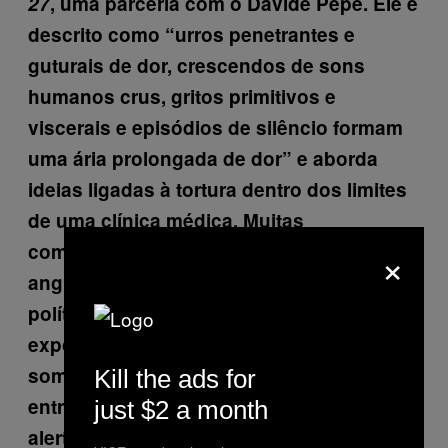
27
, uma parceria com o Davide Pepe. Ele é
descrito como “urros penetrantes e
guturais de dor, crescendos de sons
humanos crus, gritos primitivos e
viscerais e episódios de silêncio formam
uma ária prolongada de dor” e aborda
ideias ligadas à tortura dentro dos limites
de uma clínica médica. Muitas
×
composições suas abordam temas
angustiantes de natureza psicológica ou
política, mas muito poucos artistas
expõem seu público a essas experiências
sombrias e de difícil digestão, preferindo
Kill the ads for
entreter. O seu show deveria vir com um
just $2 a month
alerta de gatilho?