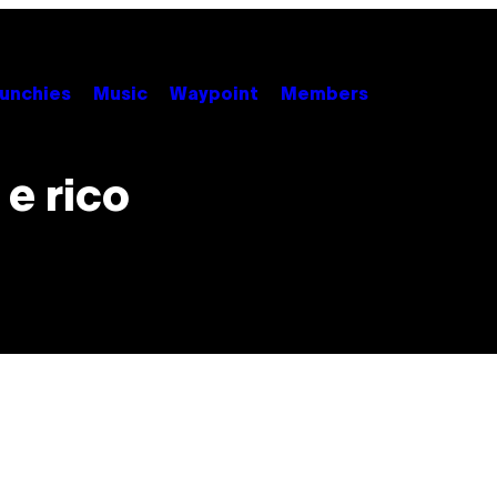
unchies
Music
Waypoint
Members
e rico