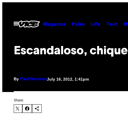
Skip
to
content
Open
Magazine
Pulse
Life
Tech
M
Menu
Escandaloso, chique 
By
July 16, 2012, 1:41pm
Paul Gorman
Share: