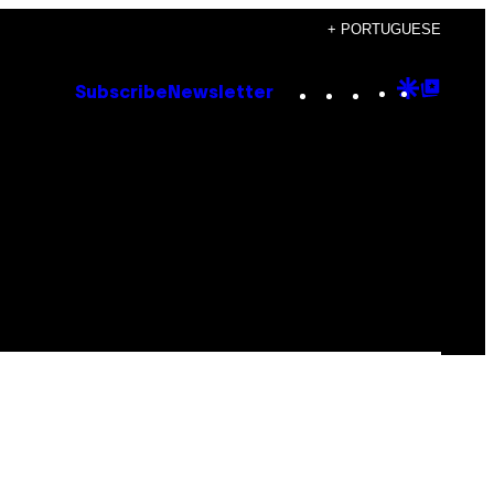
+ PORTUGUESE
Instagram
TikTok
YouTube
Google
Goog
Subscribe
Newsletter
Discove
Top
Posts