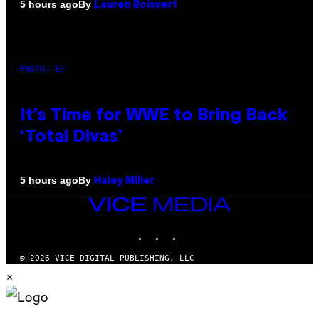
By
5 hours ago
Lauren Boisvert
PHOTO: E!
It’s Time for WWE to Bring Back
‘Total Divas’
By
5 hours ago
Haley Miller
VICE
MEDIA
INSTAGRAM
TIKTOK
YOUTUBE
© 2026 VICE DIGITAL PUBLISHING, LLC
×