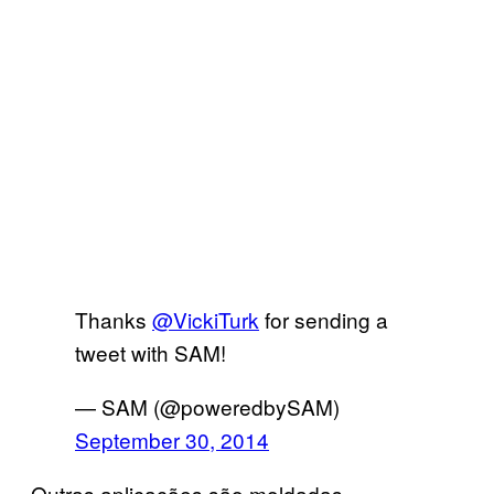
Thanks
@VickiTurk
for sending a
tweet with SAM!
— SAM (@poweredbySAM)
September 30, 2014
Outras aplicações são moldadas