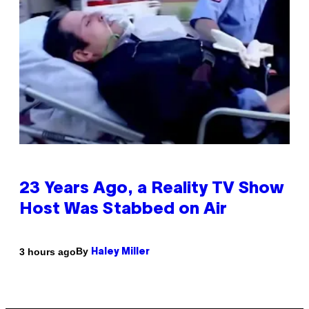
23 Years Ago, a Reality TV Show
Host Was Stabbed on Air
By
3 hours ago
Haley Miller