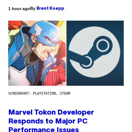
By
1 hour ago
Brent Koepp
SCREENSHOT: PLAYSTATION, STEAM
Marvel Tokon Developer
Responds to Major PC
Performance Issues