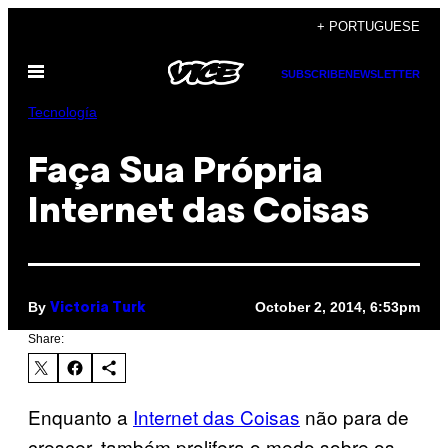
Skip
+ PORTUGUESE
to
Open
content
SUBSCRIBE
NEWSLETTER
Menu
Tecnología
​Faça Sua Própria
Internet das Coisas
By
October 2, 2014, 6:53pm
Victoria Turk
Share:
Enquanto a
Internet das Coisas
não para de
crescer, também prolifera o medo sobre os