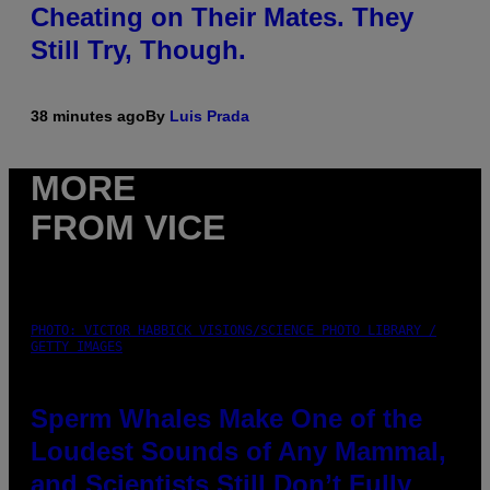
Cheating on Their Mates. They
Still Try, Though.
38 minutes ago
By
Luis Prada
MORE
FROM VICE
PHOTO: VICTOR HABBICK VISIONS/SCIENCE PHOTO LIBRARY /
GETTY IMAGES
Sperm Whales Make One of the
Loudest Sounds of Any Mammal,
and Scientists Still Don’t Fully