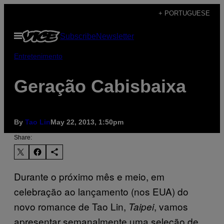
Skip
+ PORTUGUESE
to
Open
Subscribe
Newsletter
content
Menu
Entretenimento
Geração Cabisbaixa
By
Tao Lin
May 22, 2013, 1:50pm
Share:
Durante o próximo mês e meio, em
celebração ao lançamento (nos EUA) do
novo romance de Tao Lin,
, vamos
Taipei
apresentar semanalmente uma seleção de