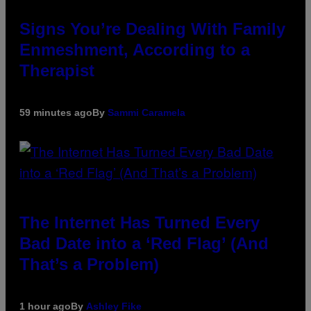
Signs You’re Dealing With Family
Enmeshment, According to a
Therapist
59 minutes ago
By
Sammi Caramela
The Internet Has Turned Every
Bad Date into a ‘Red Flag’ (And
That’s a Problem)
1 hour ago
By
Ashley Fike