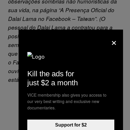
observações sombrias não humorísticas da
sua vida, na página “A Presença Oficial do
Dalai Lama no Facebook – Taiwan”. (O
pessoal do Dalai Lama a contratou para a
posição de “gerente de mídias sociais” uma
×
semana atrás porque ela mentiu no currículo
que já tinha trabalhado para o Twitter e para
o Facebook.) Sentado na frente dela,
ouvindo o segundo álbum da Norah Jones,
Kill the ads for
está seu pai, que ela vê uma vez por mês.
just $2 a month
VICE membership also gives you access to
our very best writing and exclusive new
documentaries.
Support for $2