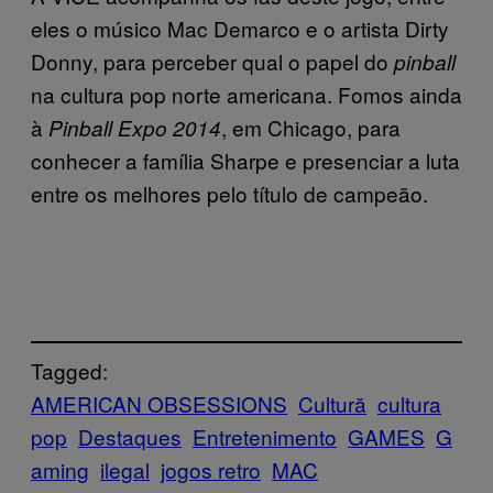
eles o músico Mac Demarco e o artista Dirty
Donny, para perceber qual o papel do
pinball
na cultura pop norte americana. Fomos ainda
à
, em Chicago, para
Pinball Expo 2014
conhecer a família Sharpe e presenciar a luta
entre os melhores pelo título de campeão.
Tagged:
AMERICAN OBSESSIONS
Cultură
cultura
pop
Destaques
Entretenimento
GAMES
G
aming
ilegal
jogos retro
MAC