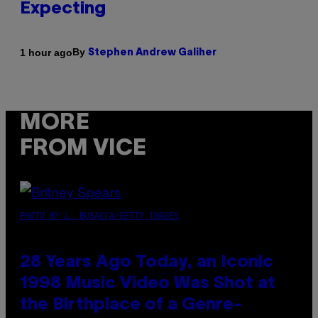
Expecting
By
1 hour ago
Stephen Andrew Galiher
MORE
FROM VICE
PHOTO BY L. BUSACCA/GETTY IMAGES
28 Years Ago Today, an Iconic
1998 Music Video Was Shot at
the Birthplace of a Genre-