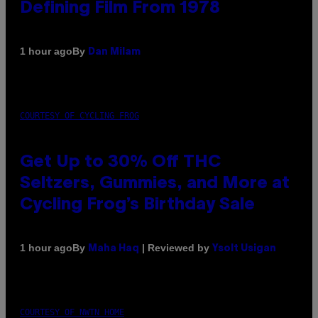
Defining Film From 1978
By
1 hour ago
Dan Milam
COURTESY OF CYCLING FROG
Get Up to 30% Off THC
Seltzers, Gummies, and More at
Cycling Frog’s Birthday Sale
By
| Reviewed by
1 hour ago
Maha Haq
Ysolt Usigan
COURTESY OF NWTN HOME