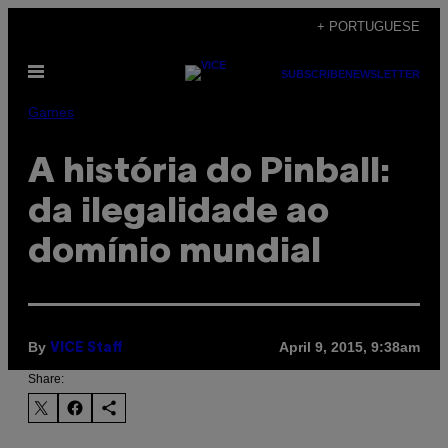
Skip
+ PORTUGUESE
to
Open
content
SUBSCRIBE
NEWSLETTER
Menu
Games
A história do Pinball:
da ilegalidade ao
domínio mundial
By
April 9, 2015, 9:38am
VICE Staff
Share: