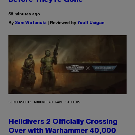
58 minutes ago
By
| Reviewed by
Sam Watanuki
Ysolt Usigan
SCREENSHOT: ARROWHEAD GAME STUDIOS
Helldivers 2 Officially Crossing
Over with Warhammer 40,000