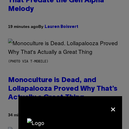
That Predate the Gen Alpha
Melody
By
19 minutes ago
Lauren Boisvert
(PHOTO VIA T-MOBILE)
Monoculture is Dead, and
Lollapalooza Proved Why That’s
Actually a Great Thing
×
By
34 minutes ago
Caleb Catlin