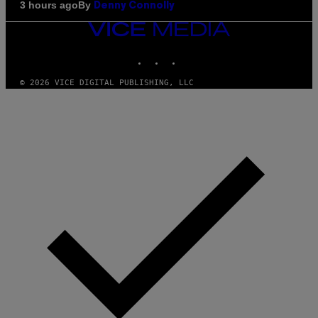
By
3 hours ago
Denny Connolly
VICE
MEDIA
INSTAGRAM
TIKTOK
YOUTUBE
© 2026 VICE DIGITAL PUBLISHING, LLC