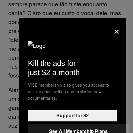
sempre parece que tão triste enquanto
canta? Claro que eu curto o vocal dele, mas
por quê? Joe riu muito quando perguntei isso
×
pra ele. “Sempre nos dizem isso”, comentou.
“Ele é meio atraído por uma espécie de
melancolia, eu acho. Acaba casando muito
bem com o ar vintage que tentamos colocar
Kill the ads for
nas músicas. E não é como se Hot Chip
just $2 a month
fosse para soar super feliz”.
VICE membership also gives you access to
Além de trazer a voz tristonha do Taylor para
our very best writing and exclusive new
um show divertido no Sónar SP, Goddard me
documentaries.
garantiu que eles próprios também querem
dar aquela passeada em São Paulo. “Toda
Support for $2
vez que viemos pra cá, gostamos muito de
See All Membership Plans