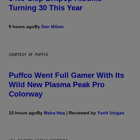
Turning 30 This Year
9 hours ago
By
Dan Milam
COURTESY OF PUFFCO
Puffco Went Full Gamer With Its
Wild New Plasma Peak Pro
Colorway
10 hours ago
By
Maha Haq
| Reviewed by
Ysolt Usigan