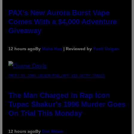
PAX’s New Aurora Burst Vape
Comes With a $4,000 Adventure
Giveaway
12 hours ago
By
Maha Haq
| Reviewed by
Ysolt Usigan
PHOTO BY JOHN LOCHER/POOL/AFP VIA GETTY IMAGES
The Man Charged in Rap Icon
Tupac Shakur’s 1996 Murder Goes
On Trial This Monday
12 hours ago
By
Dan Milam