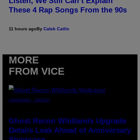
Listen, We Still Can’t Explain
These 4 Rap Songs From the 90s
11 hours ago
By
Caleb Catlin
MORE
FROM VICE
SCREENSHOT: UBISOFT
Ghost Recon Wildlands Upgrade
Details Leak Ahead of Anniversary
Showcase