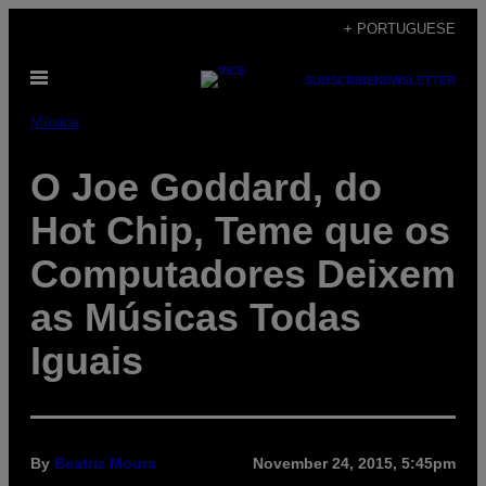
Skip
+ PORTUGUESE
to
Open
content
SUBSCRIBE
NEWSLETTER
Menu
Música
O Joe Goddard, do
Hot Chip, Teme que os
Computadores Deixem
as Músicas Todas
Iguais
By
Beatriz Moura
November 24, 2015, 5:45pm