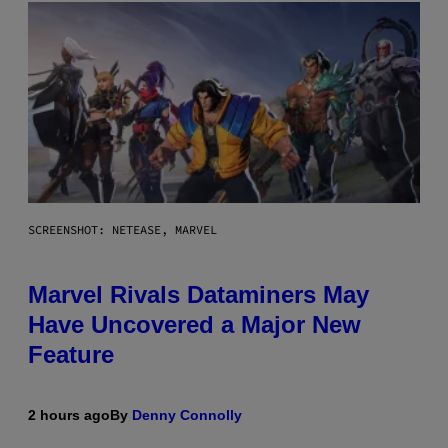
SCREENSHOT: NETEASE, MARVEL
Marvel Rivals Dataminers May
Have Uncovered a Major New
Feature
2 hours ago
By
Denny Connolly