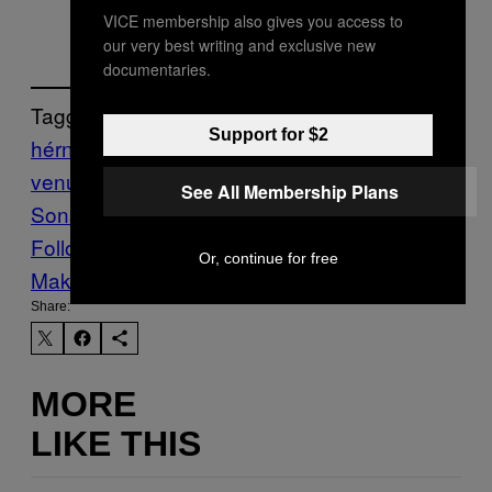
VICE membership also gives you access to
our very best writing and exclusive new
documentaries.
Tagged:
Support for $2
hérnia de discos
howlin records
in
venus
mother nature
Music
Noisey
Novos
See All Membership Plans
Sons
Premieres
pwr records
ruina
Follow Us On Discover
Or, continue for free
Make Us Preferred In Top Stories
Share:
MORE
LIKE THIS