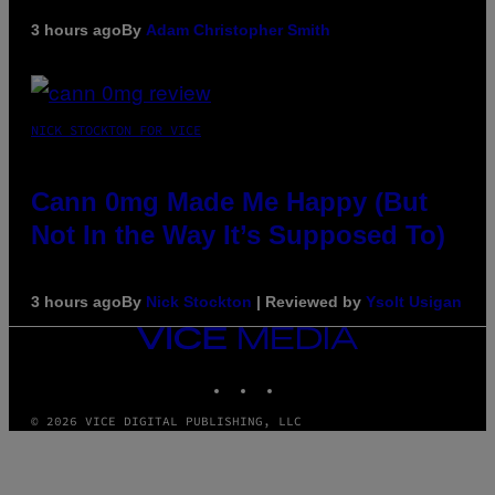
3 hours ago
By
Adam Christopher Smith
NICK STOCKTON FOR VICE
Cann 0mg Made Me Happy (But
Not In the Way It’s Supposed To)
3 hours ago
By
Nick Stockton
| Reviewed by
Ysolt Usigan
VICE
MEDIA
INSTAGRAM
TIKTOK
YOUTUBE
© 2026 VICE DIGITAL PUBLISHING, LLC