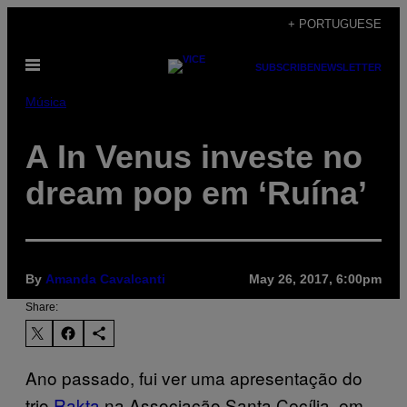
Skip
+ PORTUGUESE
to
Open
content
SUBSCRIBE
NEWSLETTER
Menu
Música
A In Venus investe no
dream pop em ‘Ruína’
By
Amanda Cavalcanti
May 26, 2017, 6:00pm
Share:
Ano passado, fui ver uma apresentação do
trio
Rakta
na Associação Santa Cecília, em