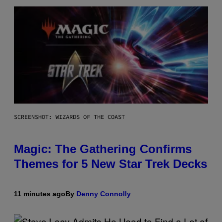
SCREENSHOT: WIZARDS OF THE COAST
Magic: The Gathering Confirms
Themes for 5 New Star Trek Decks
11 minutes ago
By
Denny Connolly