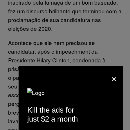
inspirado pela fumaça de um bom baseado,
fez um discurso brilhante que terminou com a
proclamação de sua candidatura nas
eleições de 2020.
Acontece que ele nem precisou se
candidatar: após o impeachment da
Presidente Hilary Clinton, condenada à
prisão perpétua por tentativa de assassinato,
×
o país passou vários anos sob o domínio de
seu vice, Donald Trump (
Por que Hilary
, Kanye se
escolheu Trump, afinal?
perguntou, uma bóia de inquietude imergindo
Kill the ads for
brevemente sobre o mar de melancolia que
just $2 a month
lavava sua mente), que passou o resto de
seu mandato tentando separar fisicamente