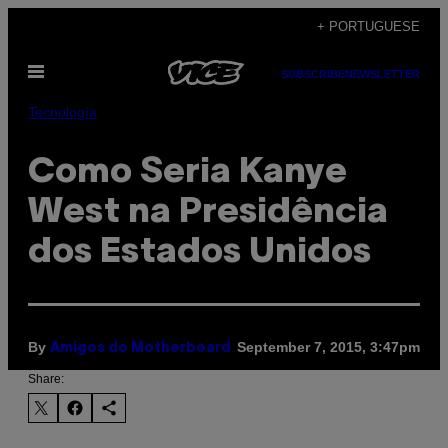
Skip
+ PORTUGUESE
to
Open
content
SUBSCRIBE
NEWSLETTER
Menu
Tecnología
Como Seria Kanye
West na Presidência
dos Estados Unidos
By
September 7, 2015, 3:47pm
Amigos do Motherboard
Share: