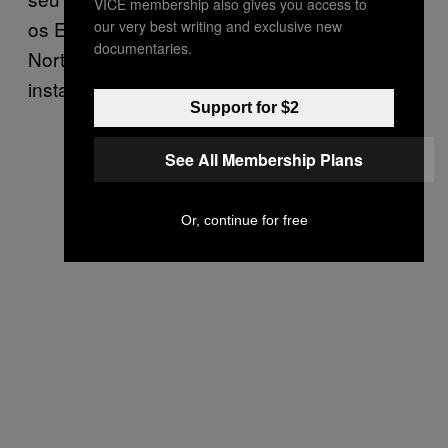
VICE membership also gives you access to
os Estados Unidos do resto da América do
our very best writing and exclusive new
documentaries.
Norte com a ajuda de bombas submarinas
instaladas ao longo de suas fronteiras.
Support for $2
See All Membership Plans
Or, continue for free