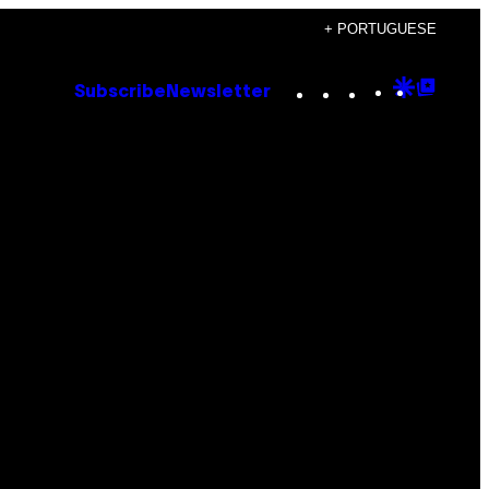
+ PORTUGUESE
Instagram
TikTok
YouTube
Google
Goog
Subscribe
Newsletter
Discove
Top
Posts