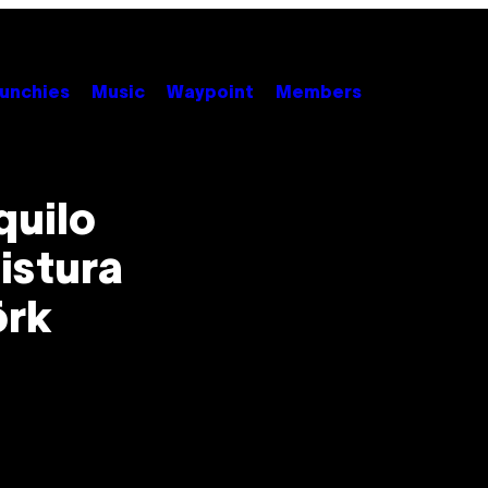
unchies
Music
Waypoint
Members
quilo
istura
örk