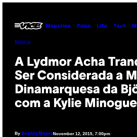
Skip
to
content
Open
Magazine
Pulse
Life
Tech
M
Menu
Música
A Lydmor Acha Tran
Ser Considerada a M
Dinamarquesa da Bj
com a Kylie Minogue
By
November 12, 2015, 7:00pm
Beatriz Moura