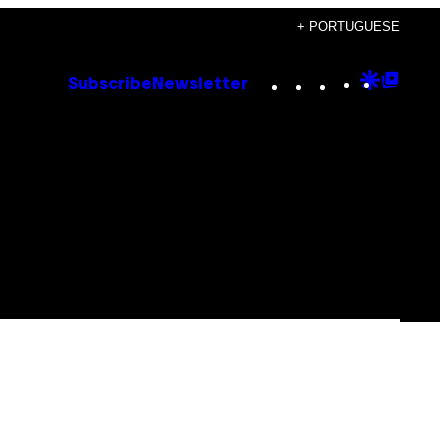
+ PORTUGUESE
Instagram
TikTok
YouTube
Google
Goog
Subscribe
Newsletter
Discove
Top
Posts