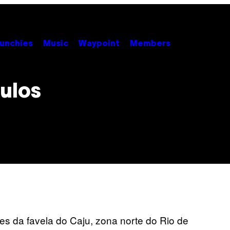
unchies
Music
Waypoint
Members
ulos
es da favela do Caju, zona norte do Rio de