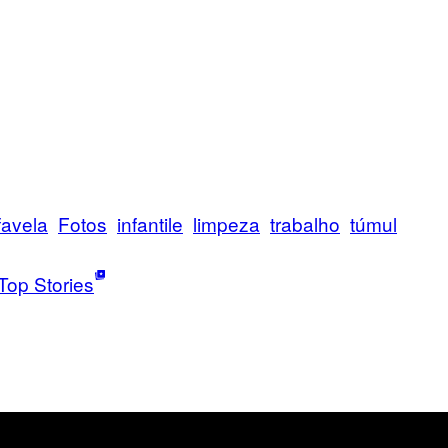
favela
Fotos
infantile
limpeza
trabalho
túmul
Top Stories