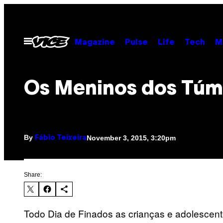
Skip
to
content
Open
Magazine
Pulse
Life
Tech
M
Menu
Os Meninos dos Túm
By
November 3, 2015, 3:20pm
Fábio Teixeira
Share:
Todo Dia de Finados as crianças e adolescent