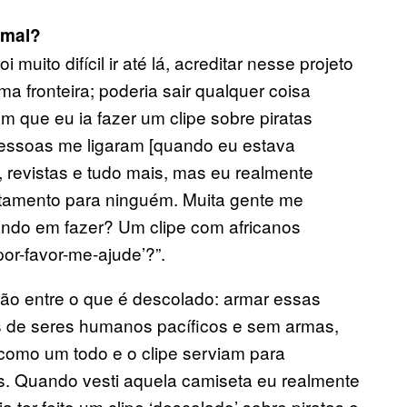
 mal?
 muito difícil ir até lá, acreditar nesse projeto
a fronteira; poderia sair qualquer coisa
 que eu ia fazer um clipe sobre piratas
pessoas me ligaram [quando eu estava
s, revistas e tudo mais, mas eu realmente
tratamento para ninguém. Muita gente me
ando em fazer? Um clipe com africanos
or-favor-me-ajude’?”.
são entre o que é descolado: armar essas
as de seres humanos pacíficos e sem armas,
 como um todo e o clipe serviam para
as. Quando vesti aquela camiseta eu realmente
ter feito um clipe ‘descolado’ sobre piratas e