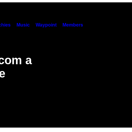
hies
Music
Waypoint
Members
 com a
e