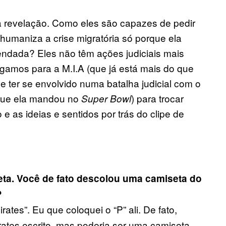
a revelação. Como eles são capazes de pedir
e humaniza a crise migratória só porque ela
ndada? Eles não têm ações judiciais mais
igamos para a M.I.A (que já está mais do que
e ter se envolvido numa batalha judicial com o
que ela mandou no
) para trocar
Super Bowl
e as ideias e sentidos por trás do clipe de
eta. Você de fato descolou uma camiseta do
?
rates”. Eu que coloquei o “P” ali. De fato,
irates escrito, mas poderia ser uma camiseta