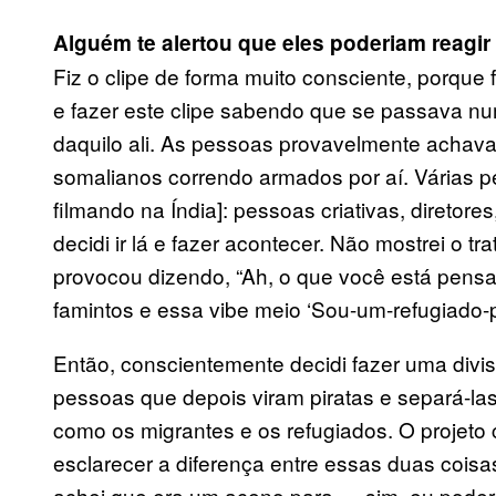
Alguém te alertou que eles poderiam reagir
Fiz o clipe de forma muito consciente, porque foi
e fazer este clipe sabendo que se passava num
daquilo ali. As pessoas provavelmente achavam
somalianos correndo armados por aí. Várias 
filmando na Índia]: pessoas criativas, diretore
decidi ir lá e fazer acontecer. Não mostrei o 
provocou dizendo, “Ah, o que você está pens
famintos e essa vibe meio ‘Sou-um-refugiado-p
Então, conscientemente decidi fazer uma divi
pessoas que depois viram piratas e separá-l
como os migrantes e os refugiados. O projeto
esclarecer a diferença entre essas duas cois
achei que era um aceno para — sim, eu poderia 