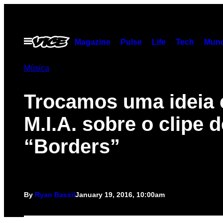
Skip
to
content
Open
Magazine
Pulse
Life
Tech
Munc
Menu
Música
Trocamos uma ideia
M.I.A. sobre o clipe d
“Borders”
By
Ryan Bassil
January 19, 2016, 10:00am