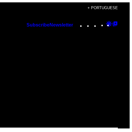
+ PORTUGUESE
Instagram
TikTok
YouTube
Google
Googl
Subscribe
Newsletter
Discover
Top
Posts