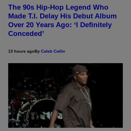
The 90s Hip-Hop Legend Who
Made T.I. Delay His Debut Album
Over 20 Years Ago: ‘I Definitely
Conceded’
13 hours ago
By
Caleb Catlin