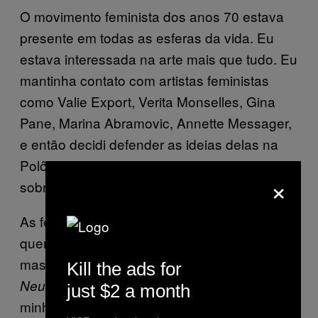
O movimento feminista dos anos 70 estava
presente em todas as esferas da vida. Eu
estava interessada na arte mais que tudo. Eu
mantinha contato com artistas feministas
como Valie Export, Verita Monselles, Gina
Pane, Marina Abramovic, Annette Messager,
e então decidi defender as ideias delas na
Polônia. Dei minhas primeiras palestras
×
sobre arte feminista em 1977.
As feministas acreditavam que minha arte
queria combater o culto fálico da
masculinidade. Na exposição
Frauen Kunst-
Kill the ads for
de 1975 em Innsbruck,
Neue Tendenzen
just $2 a month
minha obra intitulada
foi
Consumer Art