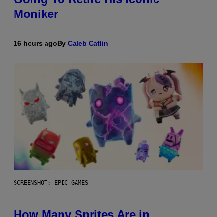
Moniker
16 hours ago
By
Caleb Catlin
SCREENSHOT: EPIC GAMES
How Many Sprites Are in