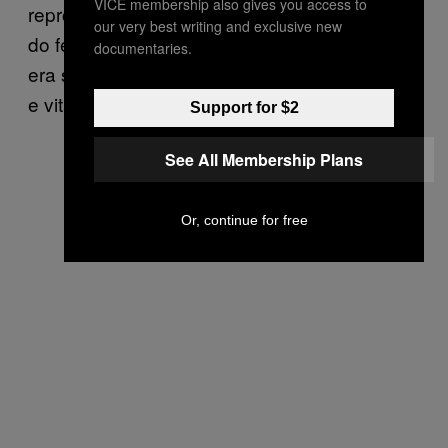
VICE membership also gives you access to
reproduzida em cartazes como um símbolo
our very best writing and exclusive new
do feminismo. Para mim, no entanto, a obra
documentaries.
era simplesmente uma manifestação de vida
e vitalidade.
Support for $2
See All Membership Plans
Or, continue for free