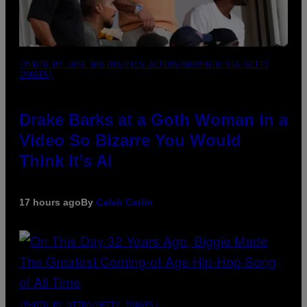
(PHOTO BY JOSE BRETON/PICS ACTION/NURPHOTO VIA GETTY
IMAGES)
Drake Barks at a Goth Woman in a
Video So Bizarre You Would
Think It’s AI
17 hours ago
By
Caleb Catlin
(PHOTO BY NITRO/GETTY IMAGES)