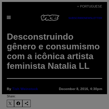
Skip
+ PORTUGUESE
to
Open
content
SUBSCRIBE
NEWSLETTER
Menu
Desconstruindo
gênero e consumismo
com a icônica artista
feminista Natalia LL
By
Tish Weinstock
December 8, 2016, 4:30pm
Share: