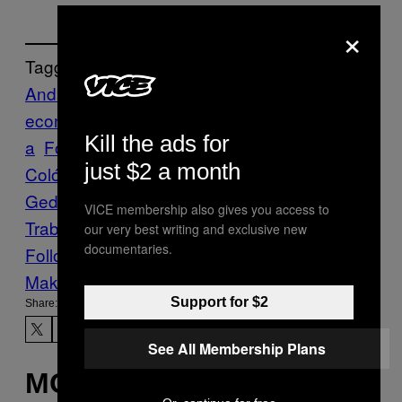
×
Tagged:
Andaluzia
Córdoba
crise
econômica
desemprego
Espanha
Fotografi
Kill the ads for
a
Fotos
grève
José
just $2 a month
Colón
manifestações
Marinaleda
Paul
Geddis
Sindicato Andaluz de
VICE membership also gives you access to
Trabajadores
União Europeia
Vice Blog
our very best writing and exclusive new
documentaries.
Follow Us On Discover
Make Us Preferred In Top Stories
Support for $2
Share:
See All Membership Plans
MORE