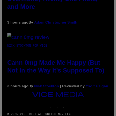
and More
3 hours ago
By
Adam Christopher Smith
NICK STOCKTON FOR VICE
Cann 0mg Made Me Happy (But
Not In the Way It’s Supposed To)
3 hours ago
By
Nick Stockton
| Reviewed by
Ysolt Usigan
VICE
MEDIA
INSTAGRAM
TIKTOK
YOUTUBE
© 2026 VICE DIGITAL PUBLISHING, LLC