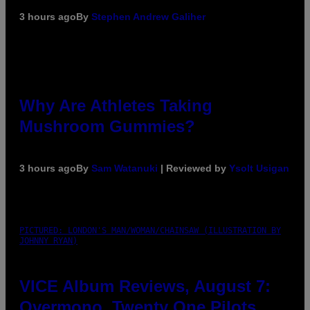
3 hours ago
By
Stephen Andrew Galiher
Why Are Athletes Taking
Mushroom Gummies?
3 hours ago
By
Sam Watanuki
| Reviewed by
Ysolt Usigan
PICTURED: LONDON'S MAN/WOMAN/CHAINSAW (ILLUSTRATION BY
JOHNNY RYAN)
VICE Album Reviews, August 7:
Overmono, Twenty One Pilots,