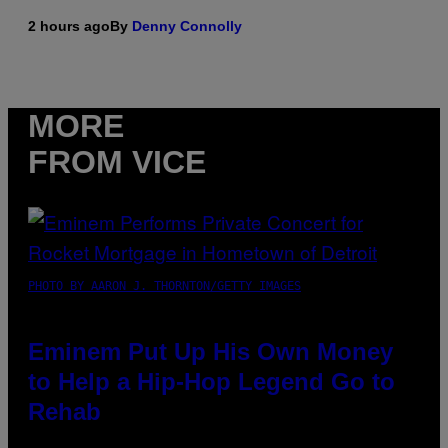
2 hours ago
By
Denny Connolly
MORE
FROM VICE
PHOTO BY AARON J. THORNTON/GETTY IMAGES
Eminem Put Up His Own Money
to Help a Hip-Hop Legend Go to
Rehab