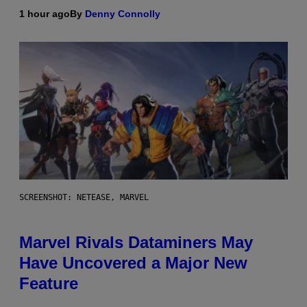
1 hour ago
By
Denny Connolly
SCREENSHOT: NETEASE, MARVEL
Marvel Rivals Dataminers May
Have Uncovered a Major New
Feature