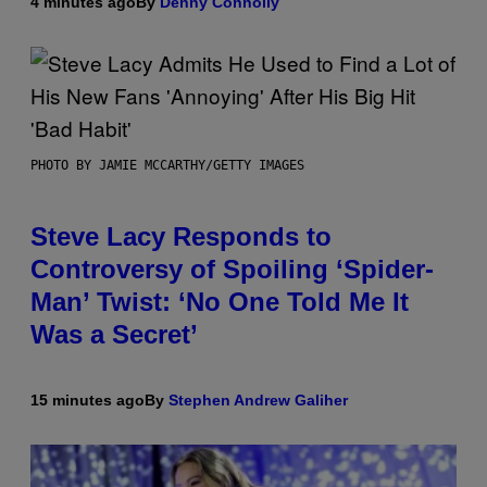
4 minutes ago
By
Denny Connolly
PHOTO BY JAMIE MCCARTHY/GETTY IMAGES
Steve Lacy Responds to
Controversy of Spoiling ‘Spider-
Man’ Twist: ‘No One Told Me It
Was a Secret’
15 minutes ago
By
Stephen Andrew Galiher