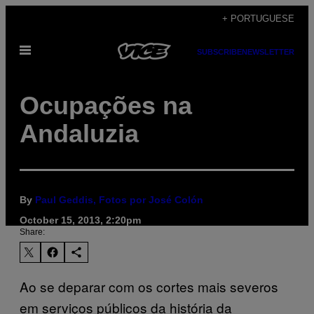
Skip
+ PORTUGUESE
to
Open
content
SUBSCRIBE
NEWSLETTER
Menu
Ocupações na
Andaluzia
By
Paul Geddis, Fotos por José Colón
October 15, 2013, 2:20pm
Share:
Ao se deparar com os cortes mais severos
em serviços públicos da história da