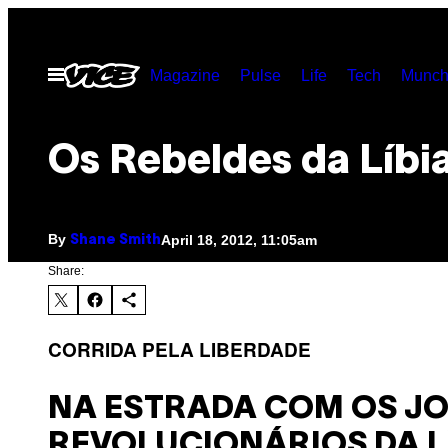
Skip
to
Open
Magazine
Pulse
Life
Tech
Munch
content
Menu
Os Rebeldes da Líbi
By
April 18, 2012, 11:05am
Shane Smith
Share:
CORRIDA PELA LIBERDADE
NA ESTRADA COM OS J
REVOLUCIONÁRIOS DA L