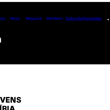
ies
Music
Waypoint
Members
Subscribe
Newsletter
a
OVENS
ÍBIA