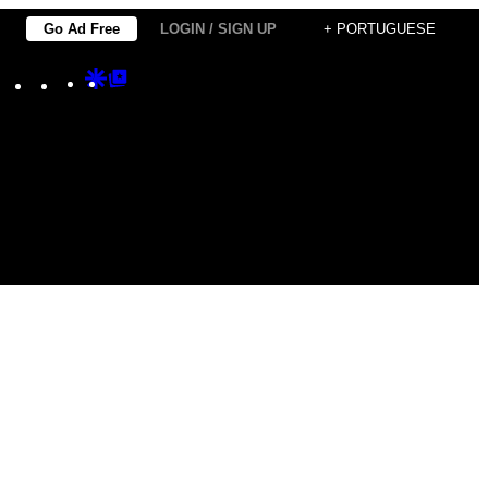
Go Ad Free
LOGIN / SIGN UP
+ PORTUGUESE
Instagram
TikTok
YouTube
Google
Google
Discover
Top
Posts