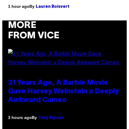
By
1 hour ago
Lauren Boisvert
MORE
FROM VICE
21 Years Ago, A Barbie Movie
Gave Harvey Weinstein a Deeply
Awkward Cameo
By
3 hours ago
Tony Alpsen