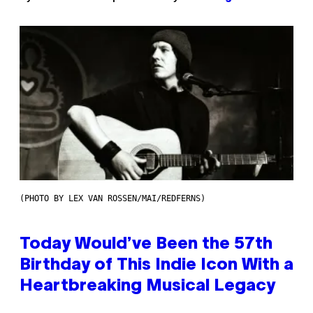
(PHOTO BY LEX VAN ROSSEN/MAI/REDFERNS)
Today Would’ve Been the 57th
Birthday of This Indie Icon With a
Heartbreaking Musical Legacy