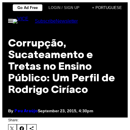
Skip
Go Ad Free
LOGIN / SIGN UP
+ PORTUGUESE
to
Open
Subscribe
Newsletter
content
Menu
Corrupção,
Sucateamento e
Tretas no Ensino
Público: Um Perfil de
Rodrigo Ciríaco
By
September 23, 2015, 4:30pm
Peu Araújo
Share: