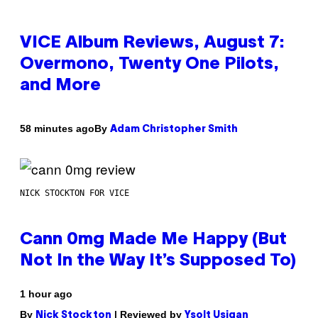
VICE Album Reviews, August 7:
Overmono, Twenty One Pilots,
and More
By
58 minutes ago
Adam Christopher Smith
NICK STOCKTON FOR VICE
Cann 0mg Made Me Happy (But
Not In the Way It’s Supposed To)
1 hour ago
By
| Reviewed by
Nick Stockton
Ysolt Usigan