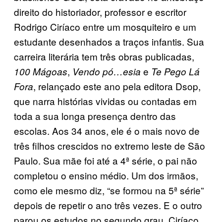
direito do historiador, professor e escritor
Rodrigo Ciríaco entre um mosquiteiro e um
estudante desenhados a traços infantis. Sua
carreira literária tem três obras publicadas,
,
e
100 Mágoas
Vendo pó…esia
Te Pego Lá
, relançado este ano pela editora Dsop,
Fora
que narra histórias vividas ou contadas em
toda a sua longa presença dentro das
escolas. Aos 34 anos, ele é o mais novo de
três filhos crescidos no extremo leste de São
Paulo. Sua mãe foi até a 4ª série, o pai não
completou o ensino médio. Um dos irmãos,
como ele mesmo diz, “se formou na 5ª série”
depois de repetir o ano três vezes. E o outro
parou os estudos no segundo grau. Ciríaco