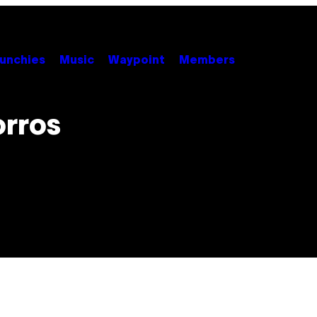
unchies
Music
Waypoint
Members
orros
!