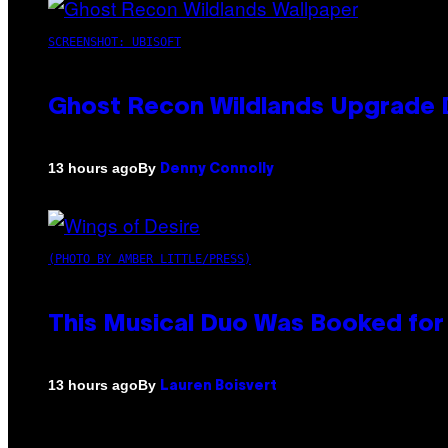
SCREENSHOT: UBISOFT
Ghost Recon Wildlands Upgrade 
By
13 hours ago
Denny Connolly
(PHOTO BY AMBER LITTLE/PRESS)
This Musical Duo Was Booked for a
By
13 hours ago
Lauren Boisvert