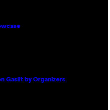
howcase
en Gaslit by Organizers