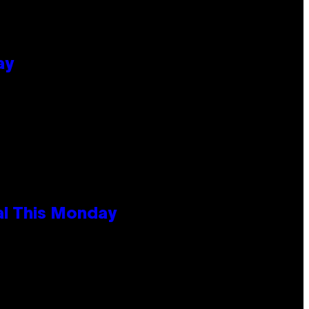
ay
al This Monday