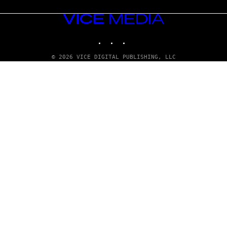
VICE
MEDIA
INSTAGRAM
TIKTOK
YOUTUBE
© 2026 VICE DIGITAL PUBLISHING, LLC