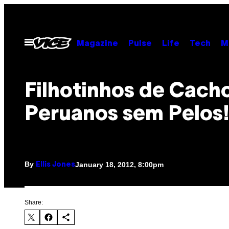
Skip
to
content
Open
Magazine
Pulse
Life
Tech
M
Menu
Filhotinhos de Cach
Peruanos sem Pelos
By
January 18, 2012, 8:00pm
Ellis Jones
Share: