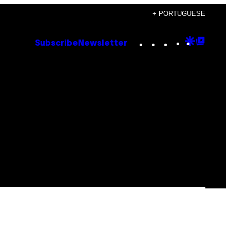
+ PORTUGUESE
Instagram
TikTok
YouTube
Google
Goog
Subscribe
Newsletter
Discove
Top
Posts