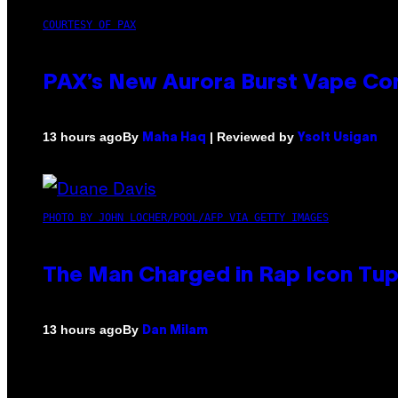
COURTESY OF PAX
PAX’s New Aurora Burst Vape Co
By
| Reviewed by
13 hours ago
Maha Haq
Ysolt Usigan
PHOTO BY JOHN LOCHER/POOL/AFP VIA GETTY IMAGES
The Man Charged in Rap Icon Tup
By
13 hours ago
Dan Milam