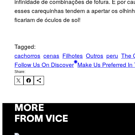
infinidade de combinações de fofura. E por ca
esses carequinhas tendem a apertar os olhinho
ficariam de óculos de sol!
Tagged:
cachorros
cenas
Filhotes
Outros
peru
The 
Follow Us On Discover
Make Us Preferred In 
Share:
MORE
FROM VICE