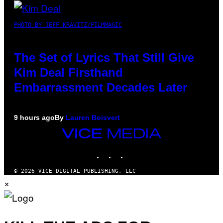
PHOTO BY JEFF KRAVITZ/FILMMAGIC
The Set of Lyrics That Still Give
Kim Deal Firsthand
Embarrassment Decades Later
9 hours ago
By
Lauren Boisvert
VICE
MEDIA
INSTAGRAM
TIKTOK
YOUTUBE
© 2026 VICE DIGITAL PUBLISHING, LLC
×