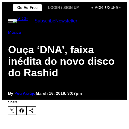
Skip
Go Ad Free
LOGIN / SIGN UP
+ PORTUGUESE
to
Open
Subscribe
Newsletter
content
Menu
Música
Ouça ‘DNA’, faixa
inédita do novo disco
do Rashid
By
Peu Araújo
March 16, 2016, 3:07pm
Share: