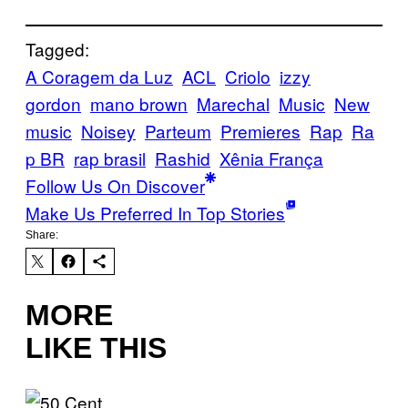
Tagged:
A Coragem da Luz
ACL
Criolo
izzy
gordon
mano brown
Marechal
Music
New
music
Noisey
Parteum
Premieres
Rap
Ra
p BR
rap brasil
Rashid
Xênia França
Follow Us On Discover
Make Us Preferred In Top Stories
Share:
MORE
LIKE THIS