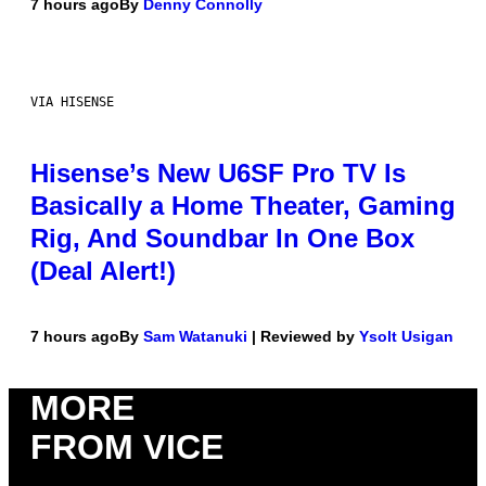
7 hours ago
By
Denny Connolly
VIA HISENSE
Hisense’s New U6SF Pro TV Is
Basically a Home Theater, Gaming
Rig, And Soundbar In One Box
(Deal Alert!)
7 hours ago
By
Sam Watanuki
| Reviewed by
Ysolt Usigan
MORE
FROM VICE