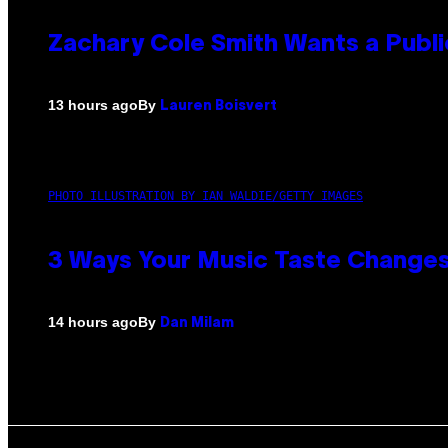
Zachary Cole Smith Wants a Publi
By
13 hours ago
Lauren Boisvert
PHOTO ILLUSTRATION BY IAN WALDIE/GETTY IMAGES
3 Ways Your Music Taste Changes
By
14 hours ago
Dan Milam