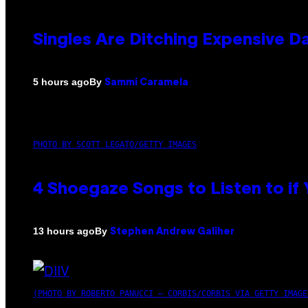
Singles Are Ditching Expensive Da
By
5 hours ago
Sammi Caramela
PHOTO BY SCOTT LEGATO/GETTY IMAGES
4 Shoegaze Songs to Listen to if
By
13 hours ago
Stephen Andrew Galiher
(PHOTO BY ROBERTO PANUCCI – CORBIS/CORBIS VIA GETTY IMAGE