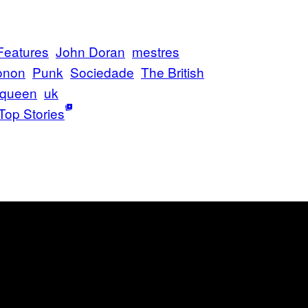
Features
John Doran
mestres
onon
Punk
Sociedade
The British
 queen
uk
Top Stories