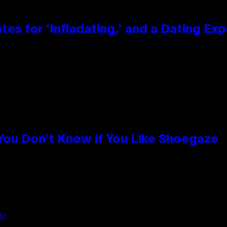
tes for ‘Infladating,’ and a Dating E
 You Don’t Know if You Like Shoegaze
S)