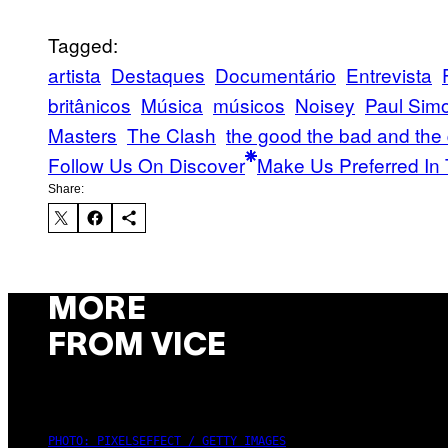
Tagged:
artista
Destaques
Documentário
Entrevista
britânicos
Música
músicos
Noisey
Paul Sim
Masters
The Clash
the good the bad and the
Follow Us On Discover
Make Us Preferred In 
Share:
MORE
FROM VICE
PHOTO: PIXELSEFFECT / GETTY IMAGES