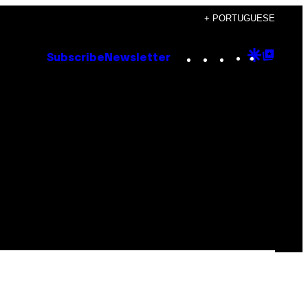
+ PORTUGUESE
Instagram
TikTok
YouTube
Google
Goog
Subscribe
Newsletter
Discove
Top
Posts