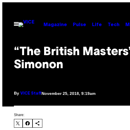
Skip
to
content
Open
Magazine
Pulse
Life
Tech
M
Menu
“The British Masters
Simonon
By
November 25, 2018, 9:19am
VICE Staff
Share: