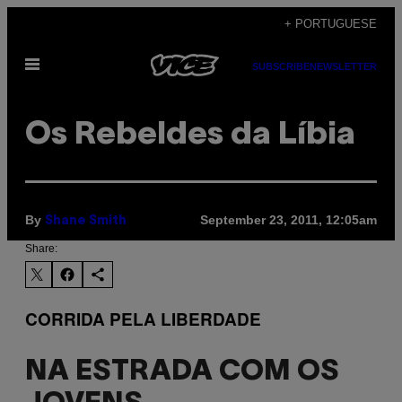
Skip
+ PORTUGUESE
to
Open
content
SUBSCRIBE
NEWSLETTER
Menu
Os Rebeldes da Líbia
By
September 23, 2011, 12:05am
Shane Smith
Share:
CORRIDA PELA LIBERDADE
NA ESTRADA COM OS