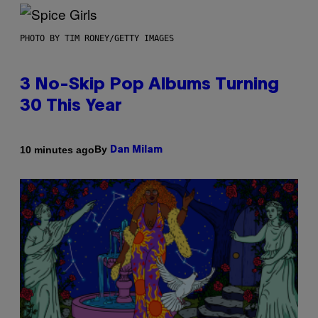
PHOTO BY TIM RONEY/GETTY IMAGES
3 No-Skip Pop Albums Turning
30 This Year
By
10 minutes ago
Dan Milam