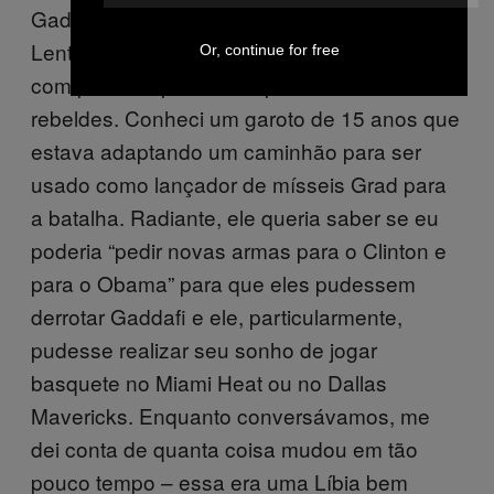
Gaddafi e só era possível acessá-la por mar.
Lentamente, nos deslocamos até o fronte,
Or, continue for free
com paradas periódicas para falar com
rebeldes. Conheci um garoto de 15 anos que
estava adaptando um caminhão para ser
usado como lançador de mísseis Grad para
a batalha. Radiante, ele queria saber se eu
poderia “pedir novas armas para o Clinton e
para o Obama” para que eles pudessem
derrotar Gaddafi e ele, particularmente,
pudesse realizar seu sonho de jogar
basquete no Miami Heat ou no Dallas
Mavericks. Enquanto conversávamos, me
dei conta de quanta coisa mudou em tão
pouco tempo – essa era uma Líbia bem