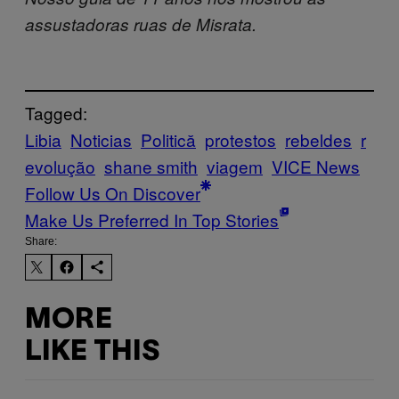
assustadoras ruas de Misrata.
Tagged:
Libia
Noticias
Politică
protestos
rebeldes
r
evolução
shane smith
viagem
VICE News
Follow Us On Discover
Make Us Preferred In Top Stories
Share:
MORE
LIKE THIS