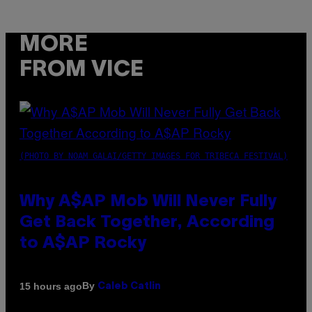
MORE
FROM VICE
(PHOTO BY NOAM GALAI/GETTY IMAGES FOR TRIBECA FESTIVAL)
Why A$AP Mob Will Never Fully
Get Back Together, According
to A$AP Rocky
By
15 hours ago
Caleb Catlin