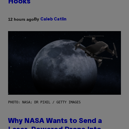
Hooks
By
12 hours ago
Caleb Catlin
PHOTO: NASA; DR PIXEL / GETTY IMAGES
Why NASA Wants to Send a