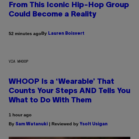
From This Iconic Hip-Hop Group
Could Become a Reality
By
52 minutes ago
Lauren Boisvert
VIA WHOOP
WHOOP Is a ‘Wearable’ That
Counts Your Steps AND Tells You
What to Do With Them
1 hour ago
By
| Reviewed by
Sam Watanuki
Ysolt Usigan