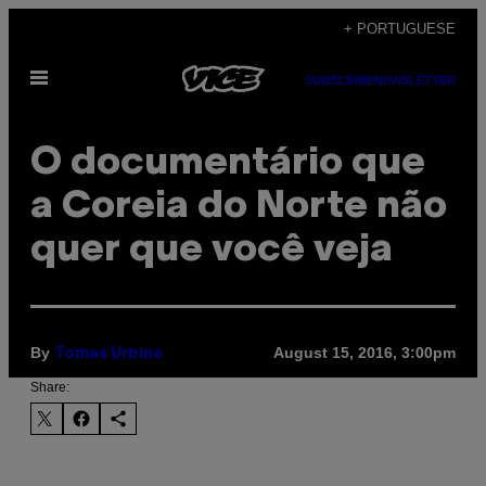
Skip
+ PORTUGUESE
to
Open
content
SUBSCRIBE
NEWSLETTER
Menu
O documentário que
a Coreia do Norte não
quer que você veja
By
August 15, 2016, 3:00pm
Tomas Urbina
Share: