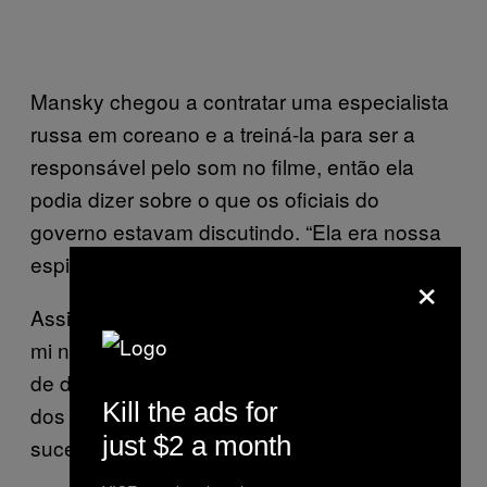
Mansky chegou a contratar uma especialista
russa em coreano e a treiná-la para ser a
responsável pelo som no filme, então ela
podia dizer sobre o que os oficiais do
governo estavam discutindo. “Ela era nossa
espiã”, ele disse a Boynton.
×
Assim acompanhamos a doutrinação de Zin-
mi na escola, na vida em família e nas aulas
de dança, enquanto os colegas de trabalho
Kill the ads for
dos pais são obrigados a parabenizá-los pelo
just $2 a month
sucesso da filha com ainda mais entusiasmo.