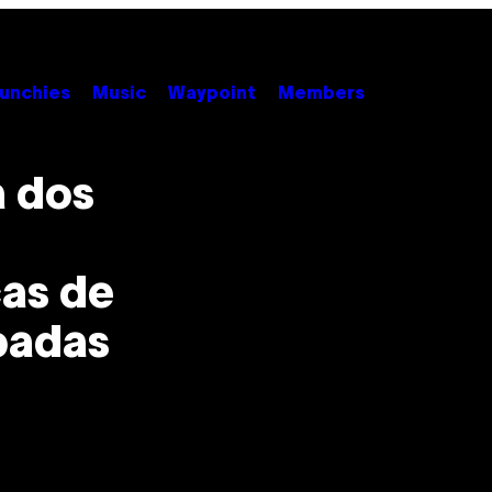
unchies
Music
Waypoint
Members
a dos
cas de
padas