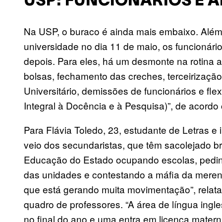
USP: FUNCIONÁRIOS E 
Na USP, o buraco é ainda mais embaixo. Alé
universidade no dia 11 de maio, os funcionár
depois. Para eles, há um desmonte na rotina ad
bolsas, fechamento das creches, terceirização
Universitário, demissões de funcionários e f
Integral à Docência e à Pesquisa)”, de acord
Para Flávia Toledo, 23, estudante de Letras e
veio dos secundaristas, que têm sacolejado b
Educação do Estado ocupando escolas, pedind
das unidades e contestando a máfia da merend
que está gerando muita movimentação”, relata
quadro de professores. “A área de língua ingl
no final do ano e uma entra em licença matern