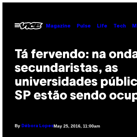
Skip
to
content
Open
Magazine
Pulse
Life
Tech
M
Menu
Tá fervendo: na ond
secundaristas, as
universidades públi
SP estão sendo ocu
By
May 25, 2016, 11:00am
Débora Lopes