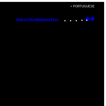
+ PORTUGUESE
Instagram
TikTok
YouTube
Google
Goog
Subscribe
Newsletter
Discove
Top
Posts