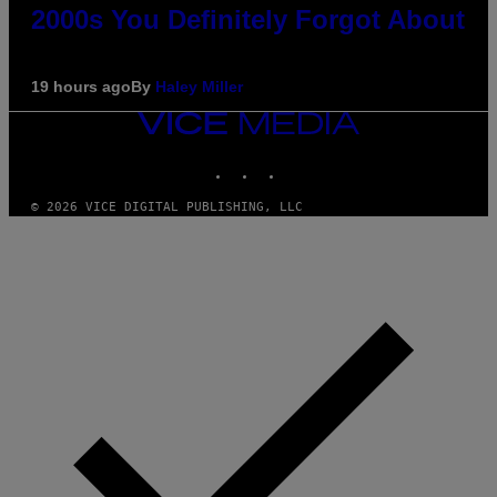
2000s You Definitely Forgot About
19 hours ago
By
Haley Miller
VICE
MEDIA
INSTAGRAM
TIKTOK
YOUTUBE
© 2026 VICE DIGITAL PUBLISHING, LLC