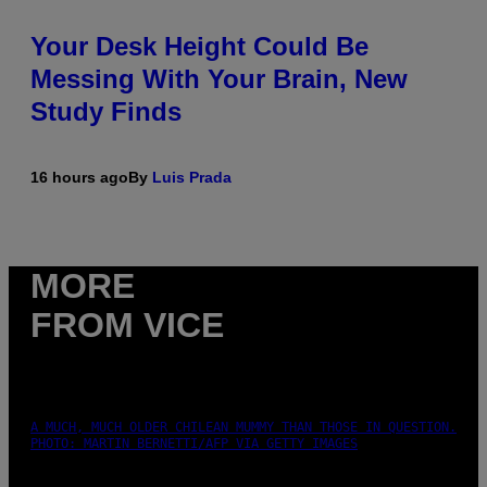
Your Desk Height Could Be
Messing With Your Brain, New
Study Finds
16 hours ago
By
Luis Prada
MORE
FROM VICE
A MUCH, MUCH OLDER CHILEAN MUMMY THAN THOSE IN QUESTION.
PHOTO: MARTIN BERNETTI/AFP VIA GETTY IMAGES