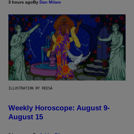
3 hours ago
By
Dan Milam
ILLUSTRATION BY REESA
Weekly Horoscope: August 9-
August 15