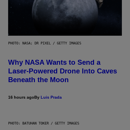
PHOTO: NASA; DR PIXEL / GETTY IMAGES
Why NASA Wants to Send a
Laser-Powered Drone Into Caves
Beneath the Moon
16 hours ago
By
Luis Prada
PHOTO: BATUHAN TOKER / GETTY IMAGES