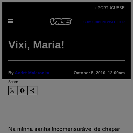
Skip
+ PORTUGUESE
to
Open
content
SUBSCRIBE
NEWSLETTER
Menu
Vixi, Maria!
By
André Maleronka
October 5, 2010, 12:00am
Share:
Na minha sanha incomensurável de chapar