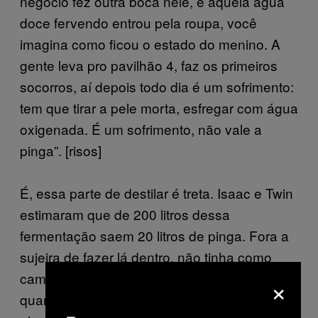
negócio fez outra boca nele, e aquela água
doce fervendo entrou pela roupa, você
imagina como ficou o estado do menino. A
gente leva pro pavilhão 4, faz os primeiros
socorros, aí depois todo dia é um sofrimento:
tem que tirar a pele morta, esfregar com água
oxigenada. É um sofrimento, não vale a
pinga”. [risos]
É, essa parte de destilar é treta. Isaac e Twin
estimaram que de 200 litros dessa
fermentação saem 20 litros de pinga. Fora a
sujeira de fazer lá dentro, não tinha como
camuflar o aparato todo. “Não escondia —
×
quando tinha blitz você tirava 30 de isolada”,