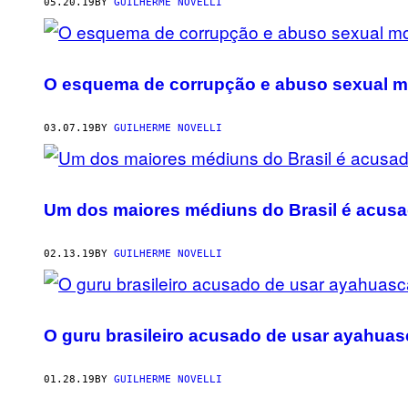
AUTHOR
05.20.19
BY
GUILHERME NOVELLI
O esquema de corrupção e abuso sexual mo
03.07.19
BY
GUILHERME NOVELLI
Um dos maiores médiuns do Brasil é acus
02.13.19
BY
GUILHERME NOVELLI
O guru brasileiro acusado de usar ayahuas
01.28.19
BY
GUILHERME NOVELLI