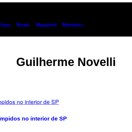
hies
Music
Waypoint
Members
Guilherme Novelli
ompidos no interior de SP