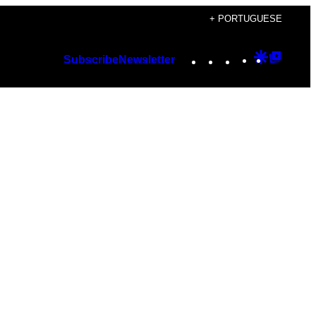
+ PORTUGUESE
Instagram
TikTok
YouTube
Google
Googl
Subscribe
Newsletter
Discover
Top
Posts