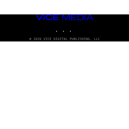
VICE
MEDIA
INSTAGRAM
TIKTOK
YOUTUBE
© 2026 VICE DIGITAL PUBLISHING, LLC