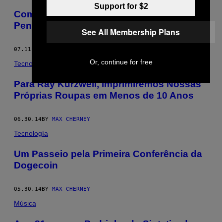
Support for $2
Como Eu Me Senti Pulando de um
Penhasco Virtual
See All Membership Plans
07.11.14
BY
MAX CHERNEY
Or, continue for free
Tecnología
Para Ray Kurzweil, Imprimiremos Nossas
Próprias Roupas em Menos de 10 Anos
06.30.14
BY
MAX CHERNEY
Tecnología
Um Passeio pela Primeira Conferência da
Dogecoin
05.30.14
BY
MAX CHERNEY
Música