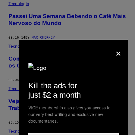
POSTS
Tecnología
BY
Passei Uma Semana Bebendo o Café Mais
Nervoso do Mundo
THIS
AUTHOR
09.16.14
BY
MAX CHERNEY
×
Tecnología
Como a Revolução Industrial Acabou com
os Cochilinhos
09.04.14
BY
MAX CHERNEY
Kill the ads for
Tecnología
just $2 a month
​Veja Uma Formação de Mil Robôs
VICE membership also gives you access to
Trabalhando Juntos
our very best writing and exclusive new
documentaries.
08.15.14
BY
MAX CHERNEY
Tecnología